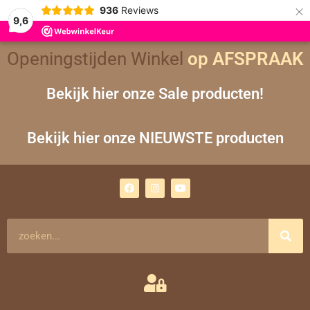
×
936
Reviews
9,6
Openingstijden Winkel
op AFSPRAAK
Bekijk hier onze Sale producten!
Bekijk hier onze NIEUWSTE producten
F
I
Y
a
n
o
c
s
u
e
t
t
b
a
u
o
g
b
Zoeken
o
r
e
k
a
m