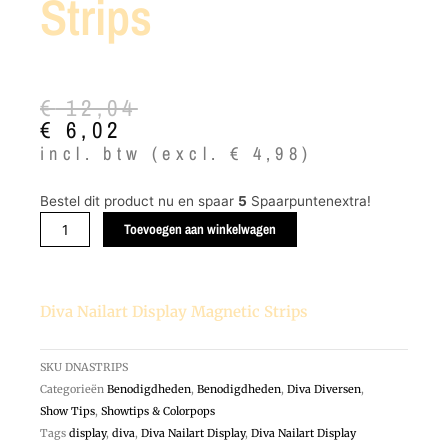
Strips
Oorspronkelijke
Huidige
€
12,04
prijs
prijs
€
6,02
was:
is:
incl. btw (excl.
€
4,98
)
€ 12,04.
€ 6,02.
Diva
Bestel dit product nu en spaar
5
Spaarpuntenextra!
Nailart
Toevoegen aan winkelwagen
Display
Magnetic
Strips
Diva Nailart Display Magnetic Strips
aantal
SKU
DNASTRIPS
Categorieën
Benodigdheden
,
Benodigdheden
,
Diva Diversen
,
Show Tips
,
Showtips & Colorpops
Tags
display
,
diva
,
Diva Nailart Display
,
Diva Nailart Display