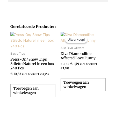
Gerelateerde Producten
Oorspronkelijke
Huidige
prijs
prijs
Uitverkoop!
Uitverkoop!
was:
is:
€ 3,57.
€ 1,79.
Alle Diva Glitters
Diva Diamondline
Basic Tips
Affected Love Funny
Press-On/ Show Tips
Stiletto Naturel in een box
€
1,79
€
3,57
incl. btw (excl.
240 Pcs
€
1,48
)
€
10,83
incl. btw (excl.
€
8,95
)
Toevoegen aan
winkelwagen
Toevoegen aan
winkelwagen