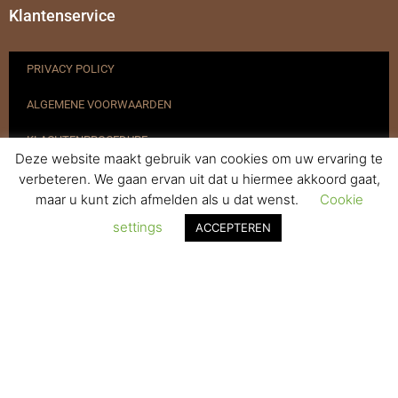
Klantenservice
PRIVACY POLICY
ALGEMENE VOORWAARDEN
KLACHTENPROCEDURE
Deze website maakt gebruik van cookies om uw ervaring te
VERZENDEN & RETOURNEREN
verbeteren. We gaan ervan uit dat u hiermee akkoord gaat,
maar u kunt zich afmelden als u dat wenst.
Cookie
REGISTREREN
settings
ACCEPTEREN
© 2017-2025 Nagelbenodigdheden.nl Webdesign ontworpen door
de BeautyMarketeer
Powered by
WhatsApp Chat