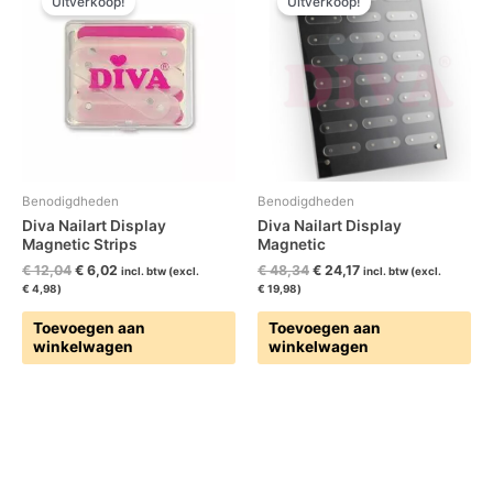
Uitverkoop!
Uitverkoop!
was:
is:
was:
is:
€ 12,04.
€ 6,02.
€ 48,34.
€ 24,17.
Benodigdheden
Benodigdheden
Diva Nailart Display
Diva Nailart Display
Magnetic Strips
Magnetic
€
12,04
€
6,02
€
48,34
€
24,17
incl. btw (excl.
incl. btw (excl.
€
4,98
)
€
19,98
)
Toevoegen aan
Toevoegen aan
winkelwagen
winkelwagen