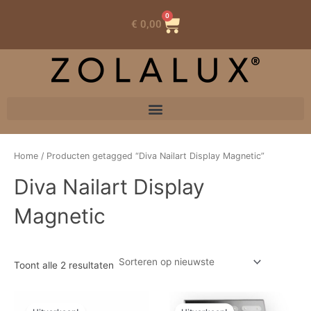
0
Winkelwagen
€
0,00
Home
/ Producten getagged “Diva Nailart Display Magnetic”
Diva Nailart Display
Magnetic
Toont alle 2 resultaten
Oorspronkelijke
Huidige
Oorspronkelijke
Huidige
prijs
prijs
prijs
prijs