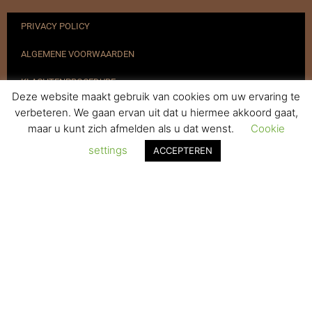
PRIVACY POLICY
ALGEMENE VOORWAARDEN
KLACHTENPROCEDURE
Deze website maakt gebruik van cookies om uw ervaring te
VERZENDEN & RETOURNEREN
verbeteren. We gaan ervan uit dat u hiermee akkoord gaat,
maar u kunt zich afmelden als u dat wenst.
Cookie
REGISTREREN
settings
ACCEPTEREN
© 2017-2025 Nagelbenodigdheden.nl Webdesign ontworpen door
de BeautyMarketeer
De waardering van www.nagelbenodigdheden.nl/ bij
WebwinkelKeur Reviews
is 9.6/10 gebaseerd op 936 reviews.
Powered by
WhatsApp Chat