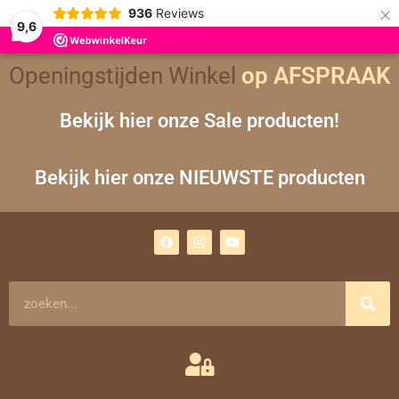
×
936
Reviews
9,6
Gesorteerd
Openingstijden Winkel
op
op AFSPRAAK
nieuwste
Bekijk hier onze Sale producten!
Bekijk hier onze NIEUWSTE producten
F
I
Y
a
n
o
c
s
u
e
t
t
b
a
u
o
g
b
Zoeken
o
r
e
k
a
m