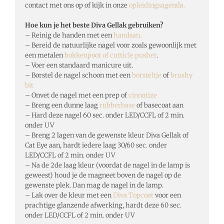
contact met ons op of kijk in onze
opleidingsagenda.
Hoe kun je het beste Diva Gellak gebruiken?
– Reinig de handen met een
handsan.
– Bereid de natuurlijke nagel voor zoals gewoonlijk met
een metalen
bokkenpoot of cutticle pusher
.
– Voer een standaard manicure uit.
– Borstel de nagel schoon met een
borsteltje
of
brushy
bit
– Onvet de nagel met een prep of
cinnatize
– Breng een dunne laag
rubberbase
of basecoat aan
– Hard deze nagel 60 sec. onder LED/CCFL of 2 min.
onder UV
– Breng 2 lagen van de gewenste kleur Diva Gellak of
Cat Eye aan, hardt iedere laag 30/60 sec. onder
LED/CCFL of 2 min. onder UV
– Na de 2de laag kleur (voordat de nagel in de lamp is
geweest) houd je de magneet boven de nagel op de
gewenste plek. Dan mag de nagel in de lamp.
– Lak over de kleur met een
Diva Topcoat
voor een
prachtige glanzende afwerking, hardt deze 60 sec.
onder LED/CCFL of 2 min. onder UV