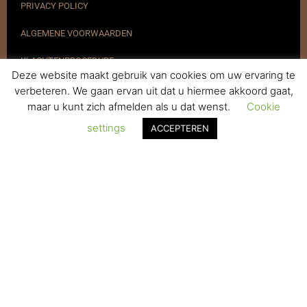
PRIVACY POLICY
ALGEMENE VOORWAARDEN
KLACHTENPROCEDURE
Deze website maakt gebruik van cookies om uw ervaring te
VERZENDEN & RETOURNEREN
verbeteren. We gaan ervan uit dat u hiermee akkoord gaat,
maar u kunt zich afmelden als u dat wenst.
Cookie
REGISTREREN
settings
ACCEPTEREN
© 2017-2025 Nagelbenodigdheden.nl Webdesign ontworpen door
de BeautyMarketeer
Powered by
WhatsApp Chat