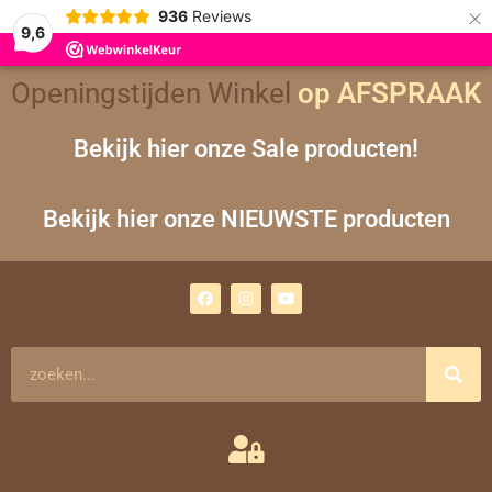
×
936
Reviews
9,6
Openingstijden Winkel
op AFSPRAAK
Bekijk hier onze Sale producten!
Bekijk hier onze NIEUWSTE producten
F
I
Y
a
n
o
c
s
u
e
t
t
b
a
u
o
g
b
Zoeken
o
r
e
k
a
m