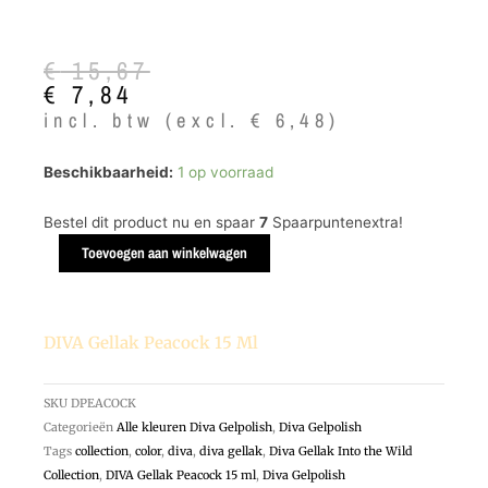
Oorspronkelijke
Huidige
€
15,67
prijs
prijs
€
7,84
was:
is:
incl. btw (excl.
€
6,48
)
€ 15,67.
€ 7,84.
DIVA
Beschikbaarheid:
1 op voorraad
Gellak
Peacock
Bestel dit product nu en spaar
7
Spaarpuntenextra!
15
Toevoegen aan winkelwagen
ml
aantal
DIVA Gellak Peacock 15 Ml
SKU
DPEACOCK
Categorieën
Alle kleuren Diva Gelpolish
,
Diva Gelpolish
Tags
collection
,
color
,
diva
,
diva gellak
,
Diva Gellak Into the Wild
Collection
,
DIVA Gellak Peacock 15 ml
,
Diva Gelpolish