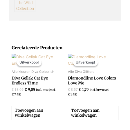
Gerelateerde Producten
Oorspronkelijke
Huidige
Oorspronkelijke
Huidige
prijs
prijs
prijs
prijs
Uitverkoop!
Uitverkoop!
Uitverkoop!
Uitverkoop!
was:
is:
was:
is:
€ 18,09.
€ 9,05.
€ 3,57.
€ 1,79.
Alle kleuren Diva Gelpolish
Alle Diva Glitters
Diva Gellak Cat Eye
Diamondline Love Colors
Endless Time
Love Me
€
9,05
€
1,79
€
18,09
€
3,57
incl. btw (excl.
incl. btw (excl.
€
7,48
)
€
1,48
)
Toevoegen aan
Toevoegen aan
winkelwagen
winkelwagen