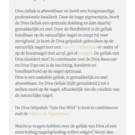
Diva Gellak is afweekbaar en heeft een hoogwaardige
professionele kwaliteit. Door de hoge pigmentatie, heeft
de Diva Gellak een optimale dekking en lakt daarbij
gemakkelijk en snel. Door de flexibiliteit is de gellak
houdbaar op de natuurlijke nagel en zorgt hij voor
stevigheid. Je kunt de Diva gelpolish gebruiken op de
natuurlijk nagel met een
base of rubberbase
er onder of
op de kunstnagel met acryl, gel of
easygel
. De gellak van
Diva bladdert niet! In combinatie met de Diva Basecoat
en Diva Topcoat is de hechting, kwaliteit en
houdbaarheid op de nagel optimaal.
Diva is een soakable gellak, is gemakkelijk en snel
afweekbaar. De Diva Gellak blijft gemiddeld 2 tot 4
weken mooi op de nagel, afhankelijk van de conditie van
de natuurlijke nagel.
De Diva Gelpolish “Into the Wild” is leuk te combineren
met de
Glitters & Pigmenten
.
Mocht je vragen hebben over de gellak van Diva of een
omscholing/nagelopleiding willen volgen? Neem dan