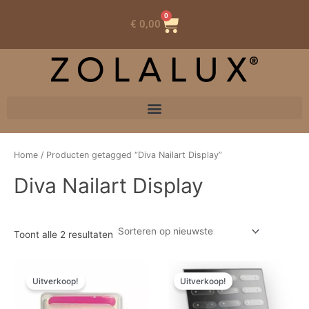
0
Winkelwagen
€
0,00
Home
/ Producten getagged “Diva Nailart Display”
Diva Nailart Display
Toont alle 2 resultaten
Oorspronkelijke
Huidige
Oorspronkelijke
Huidige
prijs
prijs
prijs
prijs
Uitverkoop!
Uitverkoop!
was:
is:
was:
is:
€ 12,04.
€ 6,02.
€ 48,34.
€ 24,17.