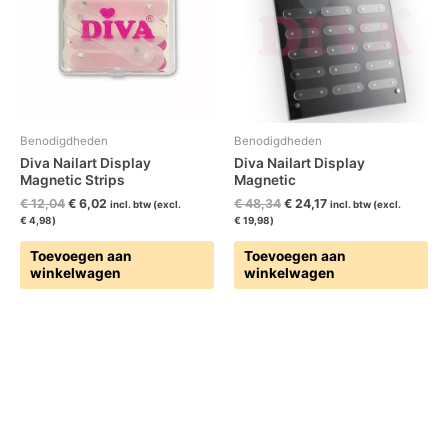
Benodigdheden
Benodigdheden
Diva Nailart Display
Diva Nailart Display
Magnetic Strips
Magnetic
€
12,04
€
6,02
€
48,34
€
24,17
incl. btw (excl.
incl. btw (excl.
€
4,98
)
€
19,98
)
Toevoegen aan
Toevoegen aan
winkelwagen
winkelwagen