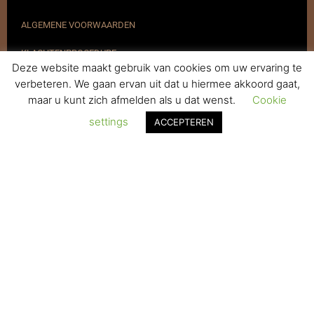
ALGEMENE VOORWAARDEN
KLACHTENPROCEDURE
Deze website maakt gebruik van cookies om uw ervaring te
VERZENDEN & RETOURNEREN
verbeteren. We gaan ervan uit dat u hiermee akkoord gaat,
maar u kunt zich afmelden als u dat wenst.
Cookie
REGISTREREN
settings
ACCEPTEREN
© 2017-2025 Nagelbenodigdheden.nl Webdesign ontworpen door
de BeautyMarketeer
De waardering van www.nagelbenodigdheden.nl/ bij
WebwinkelKeur Reviews
is 9.6/10 gebaseerd op 936 reviews.
Powered by
WhatsApp Chat