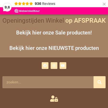
×
936
Reviews
9,6
Gesorteerd
Openingstijden Winkel
op
op AFSPRAAK
nieuwste
Bekijk hier onze Sale producten!
Bekijk hier onze NIEUWSTE producten
F
I
Y
a
n
o
c
s
u
e
t
t
b
a
u
o
g
b
Zoeken
o
r
e
k
a
m