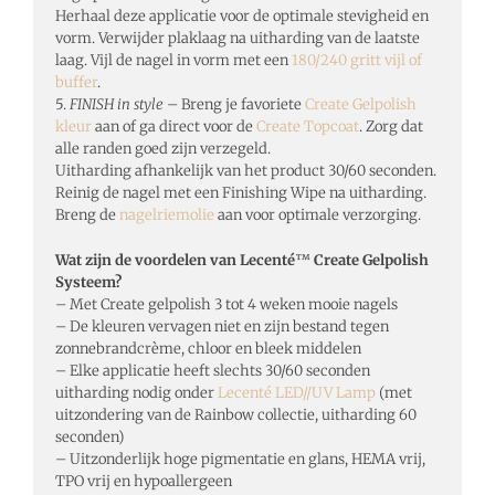
Herhaal deze applicatie voor de optimale stevigheid en
vorm. Verwijder plaklaag na uitharding van de laatste
laag. Vijl de nagel in vorm met een
180/240 gritt vijl of
buffer
.
5.
FINISH in style
– Breng je favoriete
Create Gelpolish
kleur
aan of ga direct voor de
Create Topcoat
. Zorg dat
alle randen goed zijn verzegeld.
Uitharding afhankelijk van het product 30/60 seconden.
Reinig de nagel met een Finishing Wipe na uitharding.
Breng de
nagelriemolie
aan voor optimale verzorging.
Wat zijn de voordelen van Lecenté
™
Create Gelpolish
Systeem?
– Met Create gelpolish 3 tot 4 weken mooie nagels
– De kleuren vervagen niet en zijn bestand tegen
zonnebrandcrème, chloor en bleek middelen
– Elke applicatie heeft slechts 30/60 seconden
uitharding nodig onder
Lecenté LED//UV Lamp
(met
uitzondering van de Rainbow collectie, uitharding 60
seconden)
– Uitzonderlijk hoge pigmentatie en glans, HEMA vrij,
TPO vrij en hypoallergeen