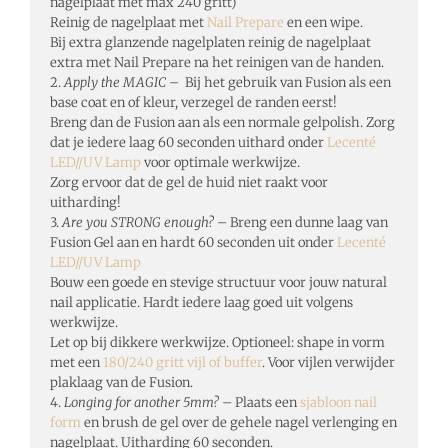
nagelplaat met max 240 gritt)
Reinig de nagelplaat met
Nail Prepare
en een wipe.
Bij extra glanzende nagelplaten reinig de nagelplaat
extra met Nail Prepare na het reinigen van de handen.
2.
Apply the MAGIC
– Bij het gebruik van Fusion als een
base coat en of kleur, verzegel de randen eerst!
Breng dan de Fusion aan als een normale gelpolish. Zorg
dat je iedere laag 60 seconden uithard onder
Lecenté
LED//UV Lamp
voor optimale werkwijze.
Zorg ervoor dat de gel de huid niet raakt voor
uitharding!
3.
Are you STRONG enough?
– Breng een dunne laag van
Fusion Gel aan en hardt 60 seconden uit onder
Lecenté
LED//UV Lamp
Bouw een goede en stevige structuur voor jouw natural
nail applicatie. Hardt iedere laag goed uit volgens
werkwijze.
Let op bij dikkere werkwijze. Optioneel: shape in vorm
met een
180/240 gritt vijl of buffer
. Voor vijlen verwijder
plaklaag van de Fusion.
4.
Longing for another 5mm?
– Plaats een
sjabloon nail
form
en brush de gel over de gehele nagel verlenging en
nagelplaat. Uitharding 60 seconden.