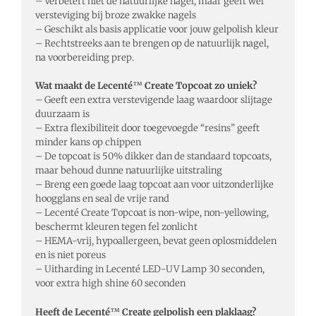
– Verbetert niet de natuurlijke nagel, maar geeft wel
versteviging bij broze zwakke nagels
– Geschikt als basis applicatie voor jouw gelpolish kleur
– Rechtstreeks aan te brengen op de natuurlijk nagel,
na voorbereiding prep.
Wat maakt de Lecenté
™
Create Topcoat zo uniek?
– Geeft een extra verstevigende laag waardoor slijtage
duurzaam is
– Extra flexibiliteit door toegevoegde “resins” geeft
minder kans op chippen
– De topcoat is 50% dikker dan de standaard topcoats,
maar behoud dunne natuurlijke uitstraling
– Breng een goede laag topcoat aan voor uitzonderlijke
hoogglans en seal de vrije rand
– Lecenté Create Topcoat is non-wipe, non-yellowing,
beschermt kleuren tegen fel zonlicht
– HEMA-vrij, hypoallergeen, bevat geen oplosmiddelen
en is niet poreus
– Uitharding in Lecenté LED-UV Lamp 30 seconden,
voor extra high shine 60 seconden
Heeft de Lecenté
™
Create gelpolish een plaklaag?