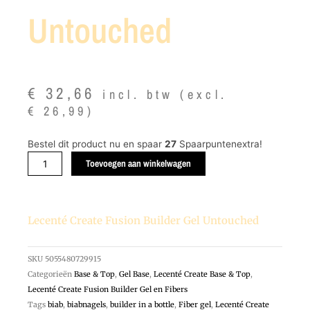
Untouched
€
32,66
incl. btw (excl.
€
26,99
)
Lecenté
Bestel dit product nu en spaar
27
Spaarpuntenextra!
Create
Toevoegen aan winkelwagen
Fusion
Builder
Gel
Lecenté Create Fusion Builder Gel Untouched
Untouched
aantal
SKU
5055480729915
Categorieën
Base & Top
,
Gel Base
,
Lecenté Create Base & Top
,
Lecenté Create Fusion Builder Gel en Fibers
Tags
biab
,
biabnagels
,
builder in a bottle
,
Fiber gel
,
Lecenté Create