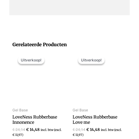
Gerelateerde Producten
Oorspronkelijke
Huidige
Oorspronkelijke
Huidige
prijs
prijs
prijs
prijs
Uitverkoop!
Uitverkoop!
Uitverkoop!
Uitverkoop!
was:
is:
was:
is:
€ 24,14.
€ 14,48.
€ 24,14.
€ 14,48.
Gel Base
Gel Base
LoveNess Rubberbase
LoveNess Rubberbase
Innonence
Love me
€
14,48
€
14,48
€
24,14
€
24,14
incl. btw (excl.
incl. btw (excl.
€
11,97
)
€
11,97
)