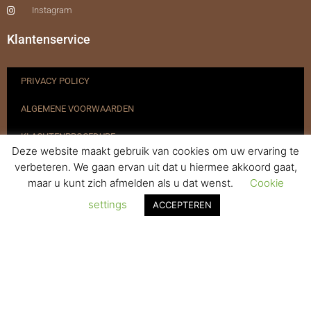
Instagram
Klantenservice
PRIVACY POLICY
ALGEMENE VOORWAARDEN
KLACHTENPROCEDURE
Deze website maakt gebruik van cookies om uw ervaring te
VERZENDEN & RETOURNEREN
verbeteren. We gaan ervan uit dat u hiermee akkoord gaat,
maar u kunt zich afmelden als u dat wenst.
Cookie
REGISTREREN
settings
ACCEPTEREN
© 2017-2025 Nagelbenodigdheden.nl Webdesign ontworpen door
de BeautyMarketeer
Powered by
WhatsApp Chat