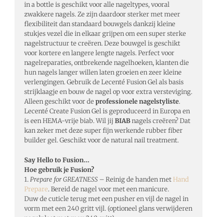
in a bottle is geschikt voor alle nageltypes, vooral
zwakkere nagels. Ze zijn daardoor sterker met meer
flexibiliteit dan standaard bouwgels dankzij kleine
stukjes vezel die in elkaar grijpen om een super sterke
nagelstructuur te creëren. Deze bouwgel is geschikt
voor kortere en langere lengte nagels. Perfect voor
nagelreparaties, ontbrekende nagelhoeken, klanten die
hun nagels langer willen laten groeien en zeer kleine
verlengingen. Gebruik de Lecenté Fusion Gel als basis
strijklaagje en bouw de nagel op voor extra versteviging.
Alleen geschikt voor de
professionele nagelstyliste
.
Lecenté Create Fusion Gel is geproduceerd in Europa en
is een HEMA-vrije biab. Wil jij
BIAB
nagels creëren? Dat
kan zeker met deze super fijn werkende rubber fiber
builder gel. Geschikt voor de natural nail treatment.
Say Hello to Fusion…
Hoe gebruik je Fusion?
1.
Prepare for GREATNESS
– Reinig de handen met
Hand
Prepare
. Bereid de nagel voor met een manicure.
Duw de cuticle terug met een pusher en vijl de nagel in
vorm met een 240 gritt vijl. (optioneel glans verwijderen