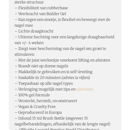
sterke structuur
– Flexibiliteit van rubberbase
– Veerkracht van Builder Gel
– Kan tegen een stootje, is flexibel en beweegt met de
nagel mee
– Lichte draagkracht
– Ultieme hechting voor een langdurige draagbaarheid
van +/- 4 weken
– Zorgt voor bescherming van de nagel om groei te
stimuleren
– Met de juist werkwijze voorkomt lifting en afstoten
– Brandt niet op dunne nagels
– Makkelijk te gebruiken en is self-leveling
– Soakable in 20 minuten (advies is vijlen)
– Toepasbaar op alle nagel types
– Verlenging mogelijk met tips en
sjablonen
– 100% gel formule
– Versterkt, herstelt, reconstrueert
– Vegan & Cruelty Free
– Geproduceerd in Europa
– Inhoud 15 ml Brush Bottle (ongeveer 15
nagelbehandelingen, afhankelijk van de lengte nagel)
– Officiële Lecenté Benelux Hoofd Distributeur