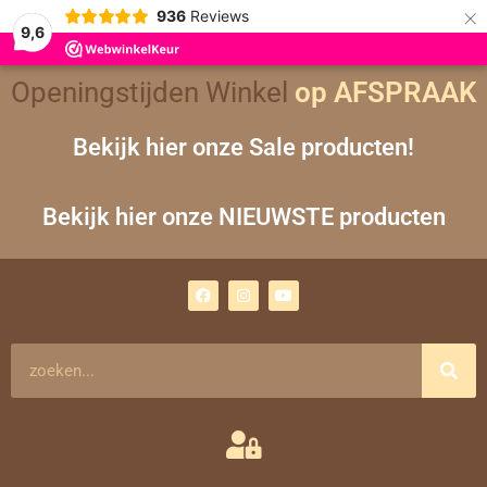
×
936
Reviews
9,6
Openingstijden Winkel
op AFSPRAAK
Bekijk hier onze Sale producten!
Bekijk hier onze NIEUWSTE producten
F
I
Y
a
n
o
c
s
u
e
t
t
b
a
u
o
g
b
Zoeken
o
r
e
k
a
m