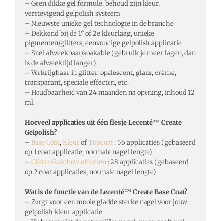
– Geen dikke gel formule, behoud zijn kleur,
verstevigend gelpolish systeem
– Nieuwste unieke gel technologie in de branche
e
– Dekkend bij de 1
of 2e kleurlaag, unieke
pigmenten/glitters, eenvoudige gelpolish applicatie
– Snel afweekbaar/soakable (gebruik je meer lagen, dan
is de afweektijd langer)
– Verkrijgbaar in glitter, opalescent, glans, crème,
transparant, speciale effecten, etc.
– Houdbaarheid van 24 maanden na opening, inhoud 12
ml.
Hoeveel applicaties uit één flesje Lecenté
™
Create
Gelpolish?
–
Base Coat
,
Kleur
of
Topcoat
: 56 applicaties (gebaseerd
op 1 coat applicatie, normale nagel lengte)
–
Glitter/Rainbow effecten
: 28 applicaties (gebaseerd
op 2 coat applicaties, normale nagel lengte)
Wat is de functie van de Lecenté
™
Create Base Coat?
– Zorgt voor een mooie gladde sterke nagel voor jouw
gelpolish kleur applicatie