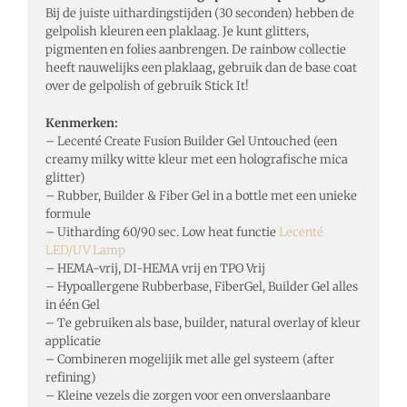
Bij de juiste uithardingstijden (30 seconden) hebben de
gelpolish kleuren een plaklaag. Je kunt glitters,
pigmenten en folies aanbrengen. De rainbow collectie
heeft nauwelijks een plaklaag, gebruik dan de base coat
over de gelpolish of gebruik Stick It!
Kenmerken:
– Lecenté Create Fusion Builder Gel Untouched (een
creamy milky witte kleur met een holografische mica
glitter)
– Rubber, Builder & Fiber Gel in a bottle met een unieke
formule
– Uitharding 60/90 sec. Low heat functie
Lecenté
LED/UV Lamp
– HEMA-vrij, DI-HEMA vrij en TPO Vrij
– Hypoallergene Rubberbase, FiberGel, Builder Gel alles
in één Gel
– Te gebruiken als base, builder, natural overlay of kleur
applicatie
– Combineren mogelijik met alle gel systeem (after
refining)
– Kleine vezels die zorgen voor een onverslaanbare