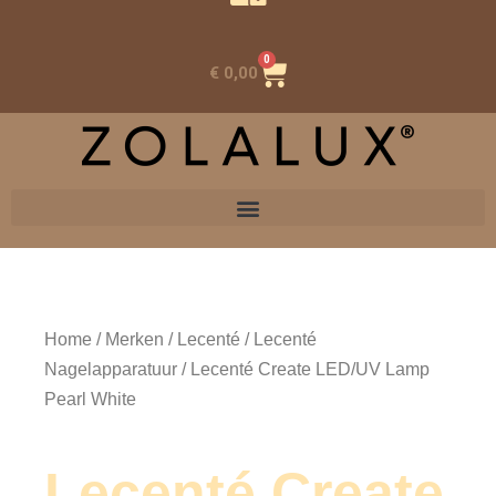
0
Winkelwagen
€
0,00
Home
/
Merken
/
Lecenté
/
Lecenté
Nagelapparatuur
/ Lecenté Create LED/UV Lamp
Pearl White
Lecenté Create