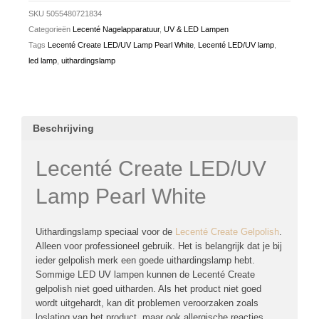
SKU
5055480721834
Categorieën
Lecenté Nagelapparatuur
,
UV & LED Lampen
Tags
Lecenté Create LED/UV Lamp Pearl White
,
Lecenté LED/UV lamp
,
led lamp
,
uithardingslamp
Beschrijving
Lecenté Create LED/UV
Lamp Pearl White
Uithardingslamp speciaal voor de
Lecenté Create Gelpolish
.
Alleen voor professioneel gebruik. Het is belangrijk dat je bij
ieder gelpolish merk een goede uithardingslamp hebt.
Sommige LED UV lampen kunnen de Lecenté Create
gelpolish niet goed uitharden. Als het product niet goed
wordt uitgehardt, kan dit problemen veroorzaken zoals
loslating van het product, maar ook allergische reacties.