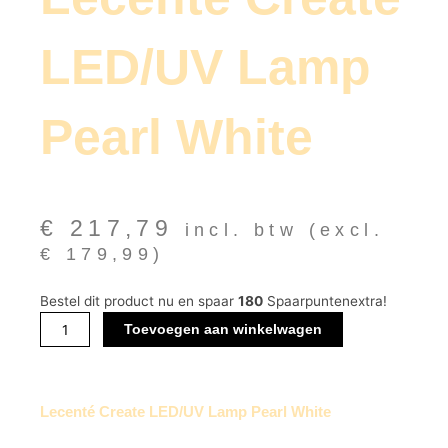
LED/UV Lamp
Pearl White
€
217,79
incl. btw (excl.
€
179,99
)
Lecenté
Bestel dit product nu en spaar
180
Spaarpuntenextra!
Create
Toevoegen aan winkelwagen
LED/UV
Lamp
Pearl
White
Lecenté Create LED/UV Lamp Pearl White
aantal