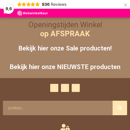
×
936
Reviews
9,6
Openingstijden Winkel
op AFSPRAAK
Bekijk hier onze Sale producten!
Bekijk hier onze NIEUWSTE producten
F
I
Y
a
n
o
c
s
u
e
t
t
b
a
u
o
g
b
Zoeken
o
r
e
k
a
m