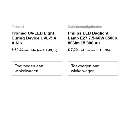
Promed
Salonbenodigdheden
Promed UV-LED Light
Philips LED Daglicht
Curing Device UVL-5.4
Lamp E27 7.5-60W 6500K
All-In
806lm 15.000uur
€
60,44
€
7,20
incl. btw (excl.
€
49,95
)
incl. btw (excl.
€
5,95
)
Toevoegen aan
Toevoegen aan
winkelwagen
winkelwagen