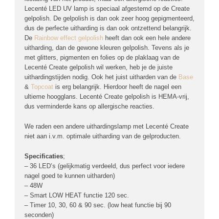
Lecenté LED UV lamp is speciaal afgestemd op de Create
gelpolish. De gelpolish is dan ook zeer hoog gepigmenteerd,
dus de perfecte uitharding is dan ook ontzettend belangrijk.
De
Rainbow effect gelpolish
heeft dan ook een hele andere
uitharding, dan de gewone kleuren gelpolish. Tevens als je
met glitters, pigmenten en folies op de plaklaag van de
Lecenté Create gelpolish wil werken, heb je de juiste
uithardingstijden nodig. Ook het juist uitharden van de
Base
&
Topcoat
is erg belangrijk. Hierdoor heeft de nagel een
ultieme hoogglans. Lecenté Create gelpolish is HEMA-vrij,
dus verminderde kans op allergische reacties.
We raden een andere uithardingslamp met Lecenté Create
niet aan i.v.m. optimale uitharding van de gelproducten.
Specificaties
;
– 36 LED’s (gelijkmatig verdeeld, dus perfect voor iedere
nagel goed te kunnen uitharden)
– 48W
– Smart LOW HEAT functie 120 sec.
– Timer 10, 30, 60 & 90 sec. (low heat functie bij 90
seconden)