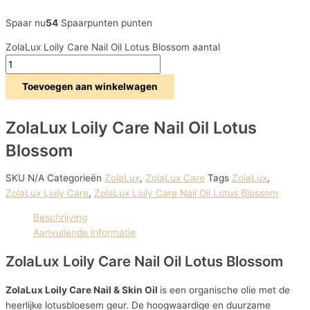
Spaar nu
54
Spaarpunten punten
ZolaLux Loily Care Nail Oil Lotus Blossom aantal
Toevoegen aan winkelwagen
ZolaLux Loily Care Nail Oil Lotus
Blossom
SKU
N/A
Categorieën
ZolaLux
,
ZolaLux Care
Tags
ZolaLux
,
ZolaLux Loily Care
,
ZolaLux Loily Care Nail Oil Lotus Blossom
Beschrijving
Aanvullende informatie
ZolaLux Loily Care Nail Oil Lotus Blossom
ZolaLux Loily Care Nail & Skin Oil
is een organische olie met de
heerlijke lotusbloesem geur. De hoogwaardige en duurzame