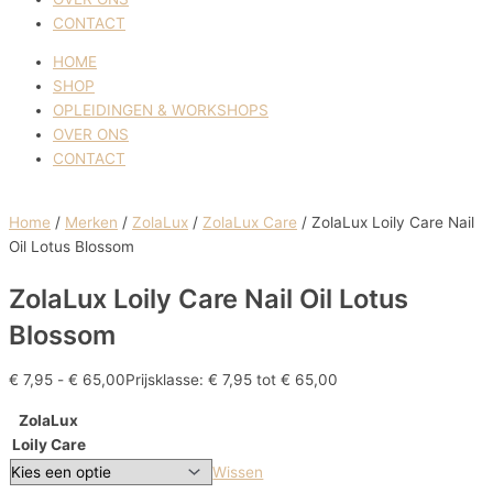
CONTACT
HOME
SHOP
OPLEIDINGEN & WORKSHOPS
OVER ONS
CONTACT
Home
/
Merken
/
ZolaLux
/
ZolaLux Care
/ ZolaLux Loily Care Nail
Oil Lotus Blossom
ZolaLux Loily Care Nail Oil Lotus
Blossom
€
7,95
-
€
65,00
Prijsklasse: € 7,95 tot € 65,00
ZolaLux
Loily Care
Wissen