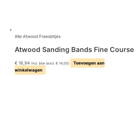
Alle Atwood Freesbitjes
Atwood Sanding Bands Fine Course
€
16,94
Toevoegen aan
incl. btw (excl.
€
14,00
)
winkelwagen