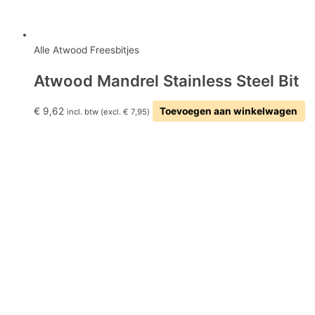
Alle Atwood Freesbitjes
Atwood Mandrel Stainless Steel Bit
€
9,62
Toevoegen aan winkelwagen
incl. btw (excl.
€
7,95
)