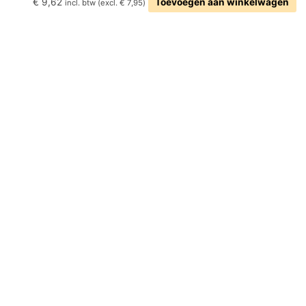
€
9,62
Toevoegen aan winkelwagen
incl. btw (excl.
€
7,95
)