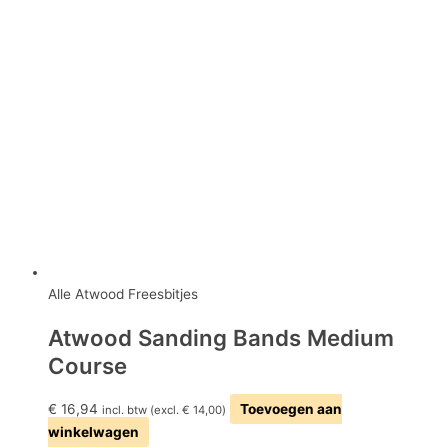
Alle Atwood Freesbitjes
Atwood Sanding Bands Medium
Course
€
16,94
Toevoegen aan
incl. btw (excl.
€
14,00
)
winkelwagen