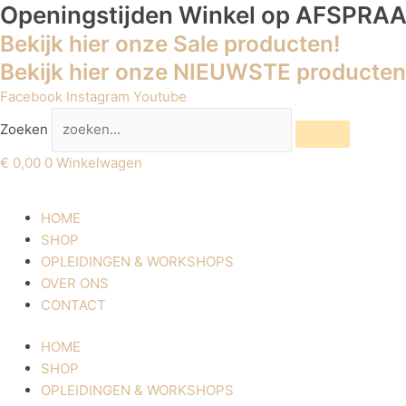
Ga
Openingstijden Winkel
Atwood
op AFSPRA
naar
Sanding
Bekijk hier onze Sale producten!
de
Bands
Bekijk hier onze NIEUWSTE producten
inhoud
Fine
Facebook
Course
Instagram
Youtube
aantal
Zoeken
€
0,00
0
Winkelwagen
HOME
SHOP
OPLEIDINGEN & WORKSHOPS
OVER ONS
CONTACT
HOME
SHOP
OPLEIDINGEN & WORKSHOPS