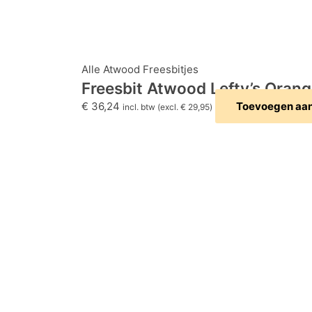
Alle Atwood Freesbitjes
Freesbit Atwood Lefty’s Orang
€
36,24
Toevoegen aa
incl. btw (excl.
€
29,95
)