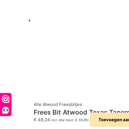
Alle Atwood Freesbitjes
9,6
Frees Bit Atwood Texas Taper
€
48,34
Toevoegen aa
incl. btw (excl.
€
39,95
)