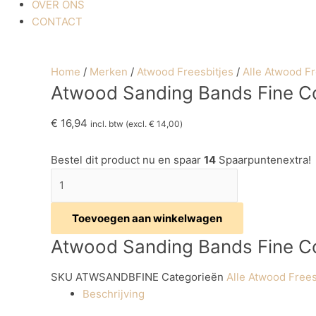
OVER ONS
CONTACT
Home
/
Merken
/
Atwood Freesbitjes
/
Alle Atwood Fr
Atwood Sanding Bands Fine C
€
16,94
incl. btw (excl.
€
14,00
)
Bestel dit product nu en spaar
14
Spaarpuntenextra!
Toevoegen aan winkelwagen
Atwood Sanding Bands Fine C
SKU
ATWSANDBFINE
Categorieën
Alle Atwood Frees
Beschrijving