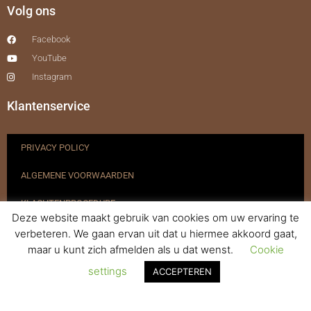
Volg ons
Facebook
YouTube
Instagram
Klantenservice
PRIVACY POLICY
ALGEMENE VOORWAARDEN
KLACHTENPROCEDURE
Deze website maakt gebruik van cookies om uw ervaring te
VERZENDEN & RETOURNEREN
verbeteren. We gaan ervan uit dat u hiermee akkoord gaat,
maar u kunt zich afmelden als u dat wenst.
Cookie
REGISTREREN
settings
ACCEPTEREN
© 2017-2025 Nagelbenodigdheden.nl Webdesign ontworpen door