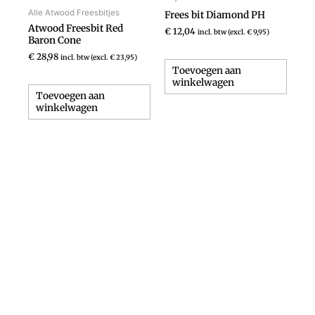
Alle Atwood Freesbitjes
Frees bit Diamond PH
Atwood Freesbit Red
€
12,04
incl. btw (excl.
€
9,95
)
Baron Cone
€
28,98
incl. btw (excl.
€
23,95
)
Toevoegen aan
winkelwagen
Toevoegen aan
winkelwagen