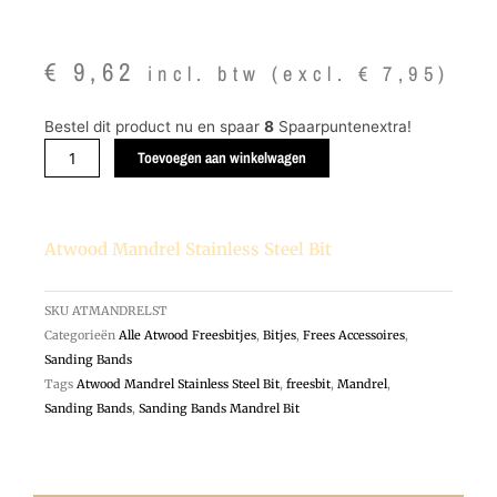
€
9,62
incl. btw (excl.
€
7,95
)
Atwood
Bestel dit product nu en spaar
8
Spaarpuntenextra!
Mandrel
Toevoegen aan winkelwagen
Stainless
Steel
Bit
Atwood Mandrel Stainless Steel Bit
aantal
SKU
ATMANDRELST
Categorieën
Alle Atwood Freesbitjes
,
Bitjes
,
Frees Accessoires
,
Sanding Bands
Tags
Atwood Mandrel Stainless Steel Bit
,
freesbit
,
Mandrel
,
Sanding Bands
,
Sanding Bands Mandrel Bit