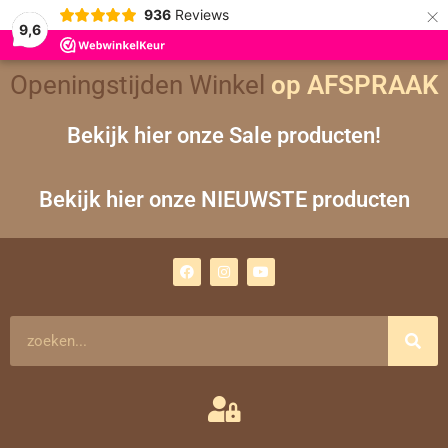
×
936
Reviews
9,6
Openingstijden Winkel
op AFSPRAAK
Bekijk hier onze Sale producten!
Bekijk hier onze NIEUWSTE producten
F
I
Y
a
n
o
c
s
u
e
t
t
b
a
u
o
g
b
Zoeken
o
r
e
k
a
m