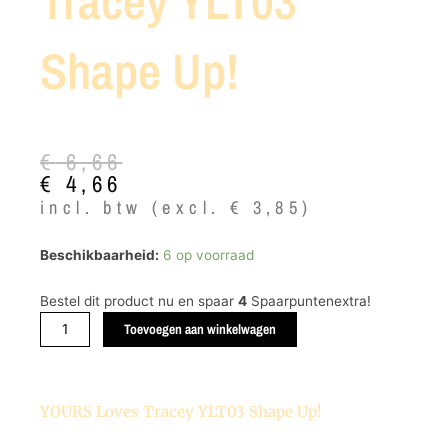
Tracey YLT03
Shape Up!
Oorspronkelijke
Huidige
€
6,66
prijs
prijs
€
4,66
was:
is:
incl. btw (excl.
€
3,85
)
€ 6,66.
€ 4,66.
YOURS
Beschikbaarheid:
6 op voorraad
Loves
Tracey
Bestel dit product nu en spaar
4
Spaarpuntenextra!
YLT03
Toevoegen aan winkelwagen
Shape
Up!
aantal
YOURS Loves Tracey YLT03 Shape Up!