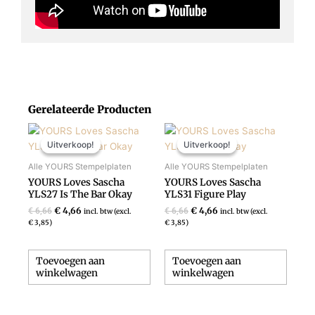
Gerelateerde Producten
Oorspronkelijke
Huidige
Oorspronkelijke
Huidige
prijs
prijs
prijs
prijs
Uitverkoop!
Uitverkoop!
Uitverkoop!
Uitverkoop!
was:
is:
was:
is:
€ 6,66.
€ 4,66.
€ 6,66.
€ 4,66.
Alle YOURS Stempelplaten
Alle YOURS Stempelplaten
YOURS Loves Sascha
YOURS Loves Sascha
YLS27 Is The Bar Okay
YLS31 Figure Play
€
4,66
€
4,66
€
6,66
€
6,66
incl. btw (excl.
incl. btw (excl.
€
3,85
)
€
3,85
)
Toevoegen aan
Toevoegen aan
winkelwagen
winkelwagen