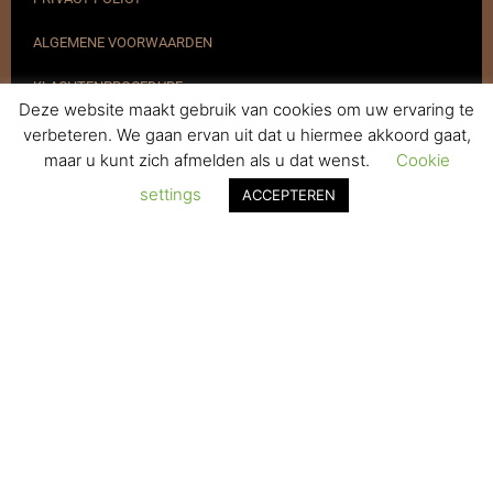
ALGEMENE VOORWAARDEN
KLACHTENPROCEDURE
Deze website maakt gebruik van cookies om uw ervaring te
VERZENDEN & RETOURNEREN
verbeteren. We gaan ervan uit dat u hiermee akkoord gaat,
maar u kunt zich afmelden als u dat wenst.
Cookie
REGISTREREN
settings
ACCEPTEREN
© 2017-2025 Nagelbenodigdheden.nl Webdesign ontworpen door
de BeautyMarketeer
Powered by
WhatsApp Chat