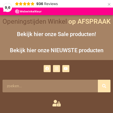
×
936
Reviews
9,6
Openingstijden Winkel
op AFSPRAAK
Bekijk hier onze Sale producten!
Bekijk hier onze NIEUWSTE producten
F
I
Y
a
n
o
c
s
u
e
t
t
b
a
u
o
g
b
Zoeken
o
r
e
k
a
m