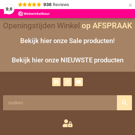
×
936
Reviews
9,6
Gesorteerd
Openingstijden Winkel
op
op AFSPRAAK
nieuwste
Bekijk hier onze Sale producten!
Bekijk hier onze NIEUWSTE producten
F
I
Y
a
n
o
c
s
u
e
t
t
b
a
u
o
g
b
Zoeken
o
r
e
k
a
m