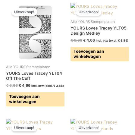
Oorspronkelijke
Huidige
Oorspronkelijke
Huidige
prijs
prijs
prijs
prijs
Uitverkoop!
Uitverkoop!
was:
is:
was:
is:
€ 6,66.
€ 4,66.
€ 6,66.
€ 4,66.
Alle YOURS Stempelplaten
YOURS Loves Tracey YLT05
Design Medley
€
6,66
€
4,66
incl. btw (excl.
€
3,85
)
Toevoegen aan
winkelwagen
Alle YOURS Stempelplaten
YOURS Loves Tracey YLT04
Off The Cuff
€
6,66
€
4,66
incl. btw (excl.
€
3,85
)
Toevoegen aan
winkelwagen
Oorspronkelijke
Huidige
Oorspronkelijke
Huidige
prijs
prijs
prijs
prijs
Uitverkoop!
Uitverkoop!
was:
is:
was:
is: