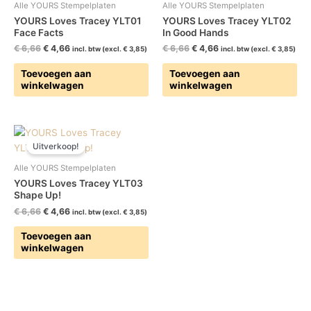
€ 6,66.
€ 4,66.
€ 6,66.
€ 4,66.
Alle YOURS Stempelplaten
Alle YOURS Stempelplaten
YOURS Loves Tracey YLT01
YOURS Loves Tracey YLT02
Face Facts
In Good Hands
€
6,66
€
4,66
€
6,66
€
4,66
incl. btw (excl.
€
3,85
)
incl. btw (excl.
€
3,85
)
Toevoegen aan
Toevoegen aan
winkelwagen
winkelwagen
Oorspronkelijke
Huidige
prijs
prijs
Uitverkoop!
was:
is:
€ 6,66.
€ 4,66.
Alle YOURS Stempelplaten
YOURS Loves Tracey YLT03
Shape Up!
€
6,66
€
4,66
incl. btw (excl.
€
3,85
)
Toevoegen aan
winkelwagen