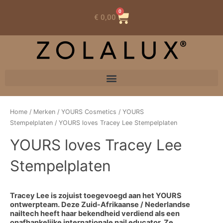
0
Winkelwagen
€
0,00
Home
/
Merken
/
YOURS Cosmetics
/
YOURS
Stempelplaten
/ YOURS loves Tracey Lee Stempelplaten
YOURS loves Tracey Lee
Stempelplaten
Tracey Lee is zojuist toegevoegd aan het YOURS
ontwerpteam. Deze Zuid-Afrikaanse / Nederlandse
nailtech heeft haar bekendheid verdiend als een
onafhankelijke internationale nail educator. Ze