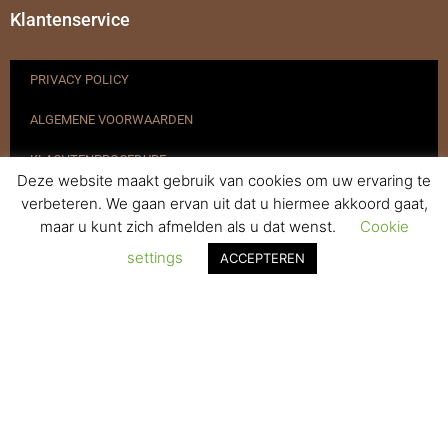
Klantenservice
PRIVACY POLICY
ALGEMENE VOORWAARDEN
KLACHTENPROCEDURE
Deze website maakt gebruik van cookies om uw ervaring te
VERZENDEN & RETOURNEREN
verbeteren. We gaan ervan uit dat u hiermee akkoord gaat,
maar u kunt zich afmelden als u dat wenst.
Cookie
REGISTREREN
settings
ACCEPTEREN
© 2017-2025 Nagelbenodigdheden.nl Webdesign ontworpen door
de BeautyMarketeer
De waardering van www.nagelbenodigdheden.nl/ bij
WebwinkelKeur Reviews
is 9.6/10 gebaseerd op 936 reviews.
Powered by
WhatsApp Chat