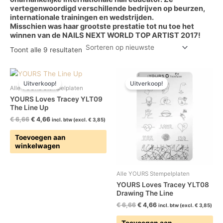
vertegenwoordigd verschillende bedrijven op beurzen,
internationale trainingen en wedstrijden.
Misschien was haar grootste prestatie tot nu toe het
winnen van de NAILS NEXT WORLD TOP ARTIST 2017!
Toont alle 9 resultaten
Oorspronkelijke
Huidige
Oorspronkelijke
Huidige
prijs
prijs
prijs
prijs
Uitverkoop!
Uitverkoop!
was:
is:
was:
is:
Alle YOURS Stempelplaten
€ 6,66.
€ 4,66.
€ 6,66.
€ 4,66.
YOURS Loves Tracey YLT09
The Line Up
€
6,66
€
4,66
incl. btw (excl.
€
3,85
)
Toevoegen aan
winkelwagen
Alle YOURS Stempelplaten
YOURS Loves Tracey YLT08
Drawing The Line
€
6,66
€
4,66
incl. btw (excl.
€
3,85
)
Toevoegen aan