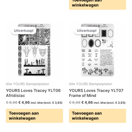
winkelwagen
Oorspronkelijke
Huidige
Oorspronkelijke
Huidige
prijs
prijs
prijs
prijs
Uitverkoop!
Uitverkoop!
was:
is:
was:
is:
€ 6,66.
€ 4,66.
€ 6,66.
€ 4,66.
Alle YOURS Stempelplaten
Alle YOURS Stempelplaten
YOURS Loves Tracey YLT06
YOURS Loves Tracey YLT07
Afridisiac
Frame of Mind
€
6,66
€
4,66
€
6,66
€
4,66
incl. btw (excl.
€
3,85
)
incl. btw (excl.
€
3,85
)
Toevoegen aan
Toevoegen aan
winkelwagen
winkelwagen