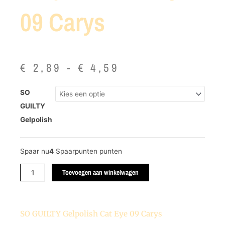
09 Carys
Prijsklasse:
€
2,89
-
€
4,59
€ 2,89
tot
SO
SO
€ 4,59
GUILTY
GUILTY
Gelpolish
Gelpolish
Cat
Eye
09
Spaar nu
4
Spaarpunten punten
Carys
aantal
Toevoegen aan winkelwagen
SO GUILTY Gelpolish Cat Eye 09 Carys