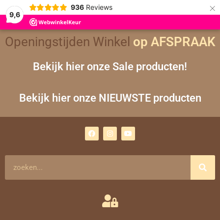
×
936
Reviews
9,6
Openingstijden Winkel
op AFSPRAAK
Bekijk hier onze Sale producten!
Bekijk hier onze NIEUWSTE producten
F
I
Y
a
n
o
c
s
u
e
t
t
b
a
u
o
g
b
Zoeken
o
r
e
k
a
m