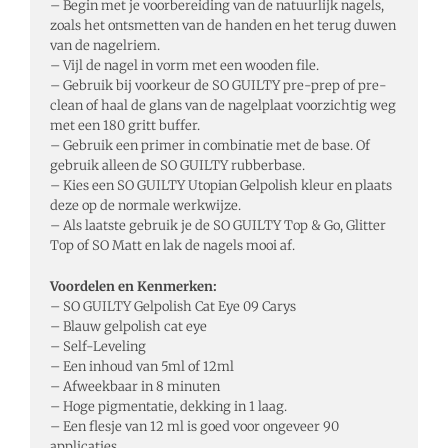
– Begin met je voorbereiding van de natuurlijk nagels,
zoals het ontsmetten van de handen en het terug duwen
van de nagelriem.
– Vijl de nagel in vorm met een wooden file.
– Gebruik bij voorkeur de SO GUILTY pre-prep of pre-
clean of haal de glans van de nagelplaat voorzichtig weg
met een 180 gritt buffer.
– Gebruik een primer in combinatie met de base. Of
gebruik alleen de SO GUILTY rubberbase.
– Kies een SO GUILTY Utopian Gelpolish kleur en plaats
deze op de normale werkwijze.
– Als laatste gebruik je de SO GUILTY Top & Go, Glitter
Top of SO Matt en lak de nagels mooi af.
Voordelen en Kenmerken:
–
SO GUILTY Gelpolish Cat Eye 09 Carys
– Blauw gelpolish cat eye
– Self-Leveling
– Een inhoud van 5ml of 12ml
– Afweekbaar in 8 minuten
– Hoge pigmentatie, dekking in 1 laag.
– Een flesje van 12 ml is goed voor ongeveer 90
applicaties