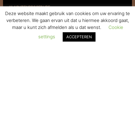
KLACHTENPROCEDURE
Deze website maakt gebruik van cookies om uw ervaring te
VERZENDEN & RETOURNEREN
verbeteren. We gaan ervan uit dat u hiermee akkoord gaat,
maar u kunt zich afmelden als u dat wenst.
Cookie
REGISTREREN
settings
ACCEPTEREN
© 2017-2025 Nagelbenodigdheden.nl Webdesign ontworpen door
de BeautyMarketeer
Powered by
WhatsApp Chat