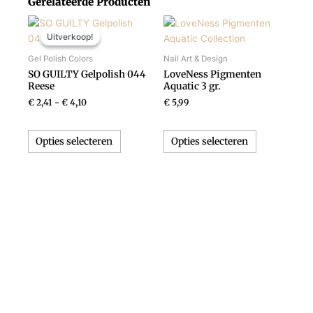
Gerelateerde Producten
Prijsklasse:
Dit
Dit
€ 2,41
Uitverkoop!
Uitverkoop!
product
product
tot
heeft
heeft
€ 4,10
Gel Polish Colors
Nail Art & Design
meerdere
meerdere
SO GUILTY Gelpolish 044
LoveNess Pigmenten
variaties.
variaties.
Reese
Aquatic 3 gr.
Deze
Deze
€
2,41
-
€
4,10
€
5,99
optie
optie
kan
kan
Opties selecteren
Opties selecteren
gekozen
gekozen
worden
worden
op
op
de
de
productpagina
productpagi