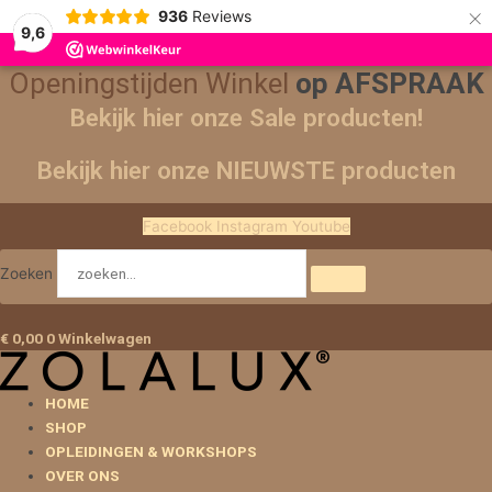
×
936
Reviews
9,6
Openingstijden Winkel
op AFSPRAAK
Bekijk hier onze Sale producten!
Bekijk hier onze NIEUWSTE producten
Facebook
Instagram
Youtube
Zoeken
€
0,00
0
Winkelwagen
HOME
SHOP
OPLEIDINGEN & WORKSHOPS
OVER ONS