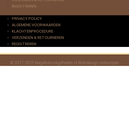
REGISTREREN
PRIVACY POLICY
ALGEMENE VOORWAARDEN
KLACHTENPROCEDURE
VERZENDEN & RETOURNEREN
REGISTREREN
© 2017-2025 Nagelbenodigdheden.nl Webdesign ontworpen
door de BeautyMarketeer
Deze website maakt gebruik van cookies om uw ervaring te
verbeteren. We gaan ervan uit dat u hiermee akkoord gaat, maar u
kunt zich afmelden als u dat wenst.
Cookie settings
ACCEPTEREN