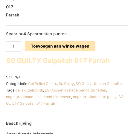
017
Farrah
Spaar nu
4
Spaarpunten punten
Toevoegen aan winkelwagen
SO GUILTY Gelpolish 017 Farrah
SKU
N/A
Categorieën
Gel Polish Colors
,
So Guilty
,
SO Guilty Utopian Gelpolish
Tags
gellak
,
gelpolish
,
LS Cosmetics nagelbenodigdheden
,
nagelgroothandel helmond eindhoven
,
nagelproducten
,
so guilty
,
SO
GUILTY Gelpolish 017 Farrah
Beschrijving
Aanvullende informatie