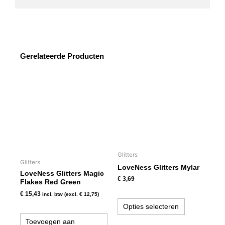
Gerelateerde Producten
Dit
product
heeft
meerdere
variaties.
Deze
optie
kan
Glitters
gekozen
Glitters
LoveNess Glitters Mylar
worden
LoveNess Glitters Magic
€
3,69
op
Flakes Red Green
de
€
15,43
incl. btw (excl.
€
12,75
)
productpagi
Opties selecteren
Toevoegen aan