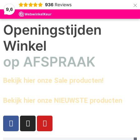
×
936
Reviews
9,6
Openingstijden
Winkel
op AFSPRAAK
Bekijk hier onze Sale producten!
Bekijk hier onze NIEUWSTE producten
F
I
Y
a
n
o
c
s
u