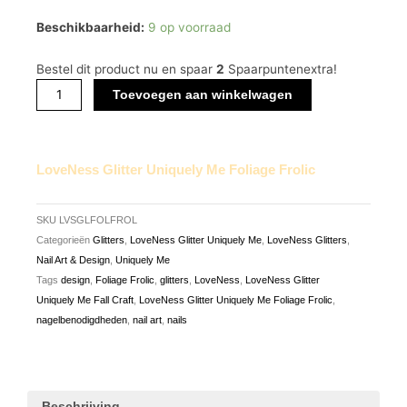
€ 3,69.
€ 2,03.
LoveNess
Beschikbaarheid:
9 op voorraad
Glitter
Uniquely
Bestel dit product nu en spaar
2
Spaarpuntenextra!
Me
Toevoegen aan winkelwagen
Foliage
Frolic
aantal
LoveNess Glitter Uniquely Me Foliage Frolic
SKU
LVSGLFOLFROL
Categorieën
Glitters
,
LoveNess Glitter Uniquely Me
,
LoveNess Glitters
,
Nail Art & Design
,
Uniquely Me
Tags
design
,
Foliage Frolic
,
glitters
,
LoveNess
,
LoveNess Glitter
Uniquely Me Fall Craft
,
LoveNess Glitter Uniquely Me Foliage Frolic
,
nagelbenodigdheden
,
nail art
,
nails
Beschrijving