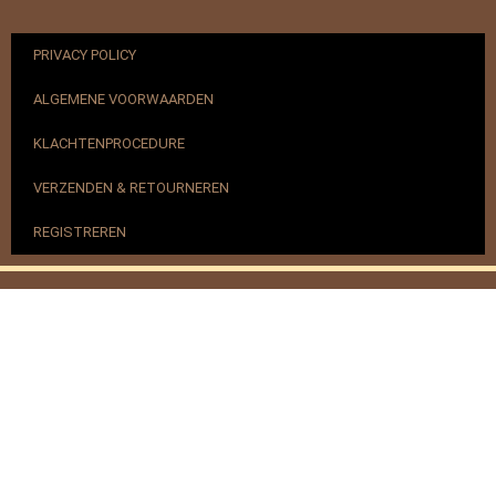
PRIVACY POLICY
ALGEMENE VOORWAARDEN
KLACHTENPROCEDURE
VERZENDEN & RETOURNEREN
REGISTREREN
© 2017-2025 Nagelbenodigdheden.nl Webdesign ontworpen
door de BeautyMarketeer
Powered by
WhatsApp Chat