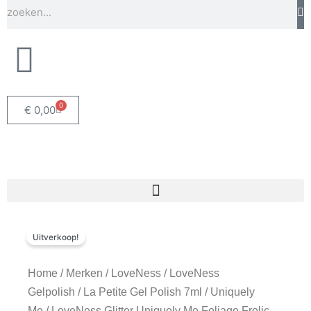
e
t
t
Zoeken
b
a
u
o
g
b
o
r
e
k
a
m
0
Winkelwagen
€
0,00
Uitverkoop!
Home
/
Merken
/
LoveNess
/
LoveNess
Gelpolish
/
La Petite Gel Polish 7ml
/
Uniquely
Me
/ LoveNess Glitter Uniquely Me Foliage Frolic