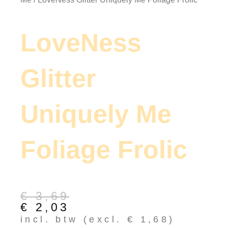
LoveNess
Glitter
Uniquely Me
Foliage Frolic
Oorspronkelijke
Huidige
€
3,69
prijs
prijs
€
2,03
was:
is:
incl. btw (excl.
€
1,68
)