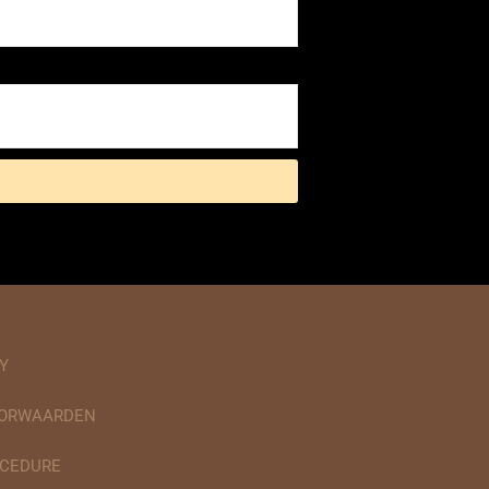
Y
OORWAARDEN
CEDURE