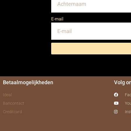
E-mail
Betaalmogelijkheden
Volg o
Ideal
Fa
Bancontact
Yo
Creditcard
In