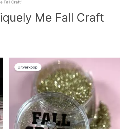
 Fall Craft”
iquely Me Fall Craft
Oorspronkelijke
Huidige
prijs
prijs
Uitverkoop!
was:
is:
€ 3,69.
€ 2,03.