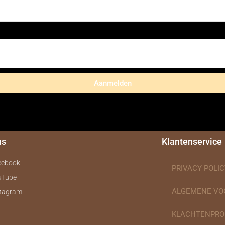
Aanmelden
ns
Klantenservice
cebook
PRIVACY POLIC
uTube
ALGEMENE V
stagram
KLACHTENPRO