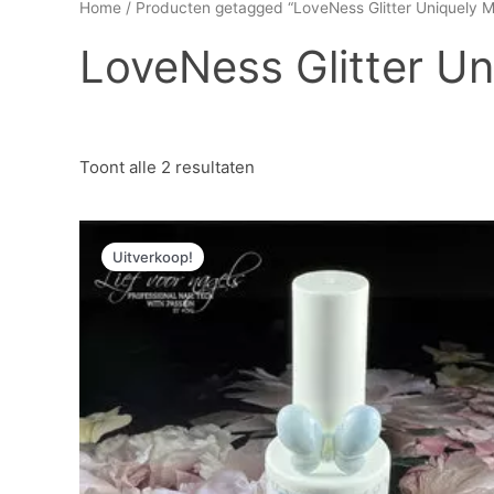
Home
/ Producten getagged “LoveNess Glitter Uniquely Me
LoveNess Glitter Un
Toont alle 2 resultaten
Oorspronkelijke
Huidige
prijs
prijs
Uitverkoop!
was:
is:
€ 3,69.
€ 2,03.