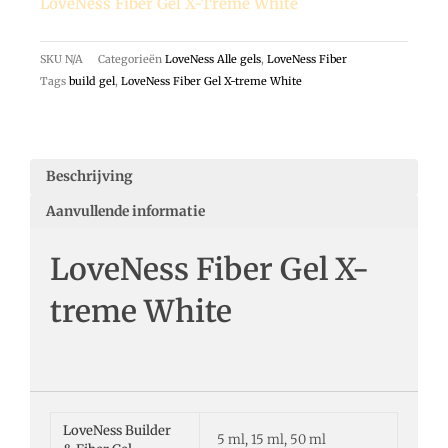
LoveNess Fiber Gel X-Treme White
SKU
N/A
Categorieën
LoveNess Alle gels
,
LoveNess Fiber
Tags
build gel
,
LoveNess Fiber Gel X-treme White
Beschrijving
Aanvullende informatie
LoveNess Fiber Gel X-
treme White
LoveNess Builder
5 ml, 15 ml, 50 ml