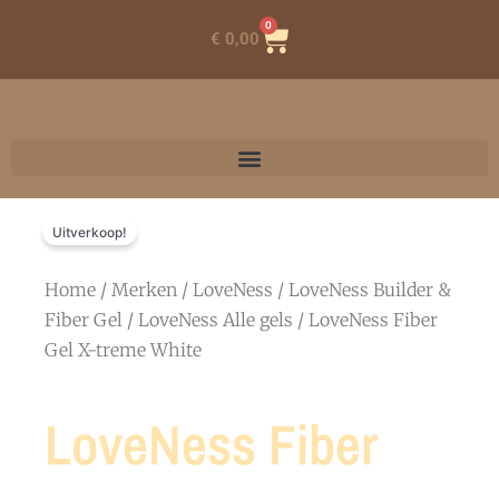
0
Winkelwagen
€
0,00
Uitverkoop!
Home
/
Merken
/
LoveNess
/
LoveNess Builder &
Fiber Gel
/
LoveNess Alle gels
/ LoveNess Fiber
Gel X-treme White
LoveNess Fiber