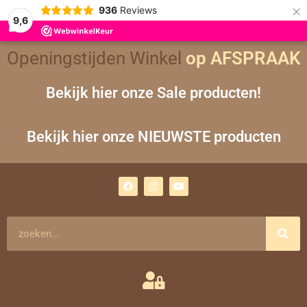
×
936
Reviews
9,6
Openingstijden Winkel
op AFSPRAAK
Bekijk hier onze Sale producten!
Bekijk hier onze NIEUWSTE producten
F
I
Y
a
n
o
c
s
u
e
t
t
b
a
u
o
g
b
Zoeken
o
r
e
k
a
m