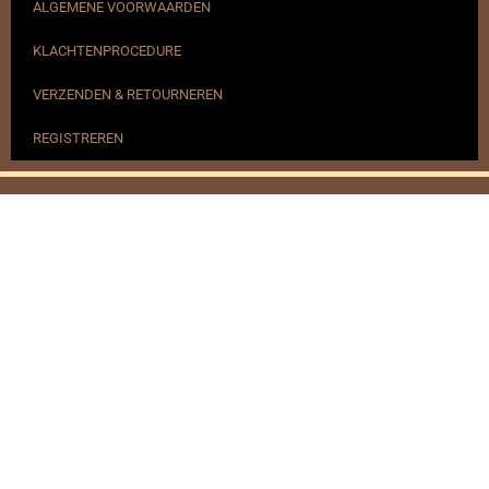
ALGEMENE VOORWAARDEN
KLACHTENPROCEDURE
VERZENDEN & RETOURNEREN
REGISTREREN
© 2017-2025 Nagelbenodigdheden.nl Webdesign ontworpen door
de BeautyMarketeer
Powered by
WhatsApp Chat