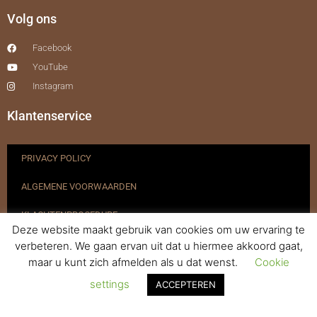
Volg ons
Facebook
YouTube
Instagram
Klantenservice
PRIVACY POLICY
ALGEMENE VOORWAARDEN
KLACHTENPROCEDURE
Deze website maakt gebruik van cookies om uw ervaring te
VERZENDEN & RETOURNEREN
verbeteren. We gaan ervan uit dat u hiermee akkoord gaat,
maar u kunt zich afmelden als u dat wenst.
Cookie
REGISTREREN
settings
ACCEPTEREN