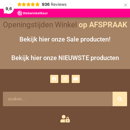
×
936
Reviews
9,6
Openingstijden Winkel
op AFSPRAAK
Bekijk hier onze Sale producten!
Bekijk hier onze NIEUWSTE producten
F
I
Y
a
n
o
c
s
u
e
t
t
b
a
u
o
g
b
Zoeken
o
r
e
k
a
m