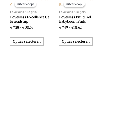
€ 7,28
€ 7,49
Uitverkoop!
Uitverkoop!
Uitverkoop!
Uitverkoop!
product
product
tot
tot
heeft
heeft
€ 30,58
€ 31,62
LoveNess Alle gels
LoveNess Alle gels
meerdere
meerdere
LoveNess Excellence Gel
LoveNess Build Gel
variaties.
variaties.
Friendship
Babyboom Pink
Deze
Deze
€
7,28
-
€
30,58
€
7,49
-
€
31,62
optie
optie
kan
kan
Opties selecteren
Opties selecteren
gekozen
gekozen
worden
worden
op
op
de
de
productpagina
productpagi