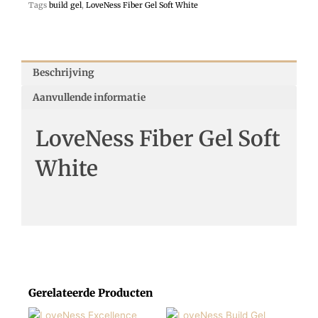
Tags
build gel
,
LoveNess Fiber Gel Soft White
Beschrijving
Aanvullende informatie
LoveNess Fiber Gel Soft
White
Gerelateerde Producten
Prijsklasse:
Prijsklasse:
Dit
Dit