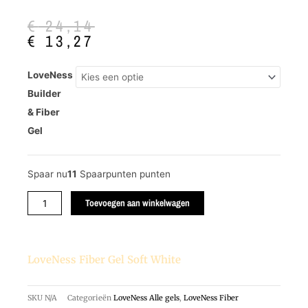
Oorspronkelijke
Huidige
€
24,14
prijs
prijs
€
13,27
was:
is:
€ 24,14.
€ 13,27.
LoveNess
LoveNess
Fiber
Builder
Gel
& Fiber
Soft
Gel
White
aantal
Spaar nu
11
Spaarpunten punten
Toevoegen aan winkelwagen
LoveNess Fiber Gel Soft White
SKU
N/A
Categorieën
LoveNess Alle gels
,
LoveNess Fiber