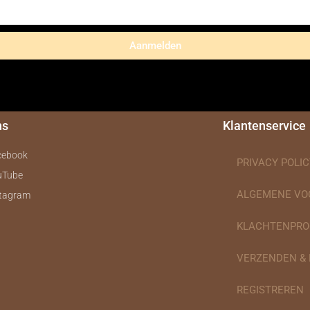
Aanmelden
ns
Klantenservice
cebook
PRIVACY POLIC
uTube
ALGEMENE V
stagram
KLACHTENPRO
VERZENDEN &
REGISTREREN