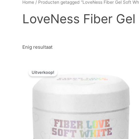
Home
/ Producten getagged “LoveNess Fiber Gel Soft Wh
LoveNess Fiber Gel
Enig resultaat
Oorspronkelijke
Huidige
Dit
prijs
prijs
Uitverkoop!
product
was:
is:
heeft
€ 24,14.
€ 13,27.
meerdere
variaties.
Deze
optie
kan
gekozen
worden