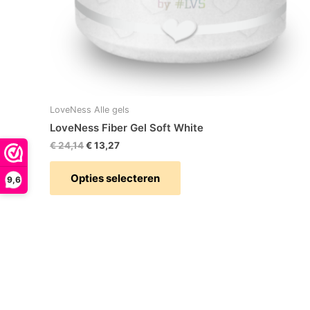
op
de
productpagina
LoveNess Alle gels
LoveNess Fiber Gel Soft White
€
24,14
€
13,27
Opties selecteren
9,6