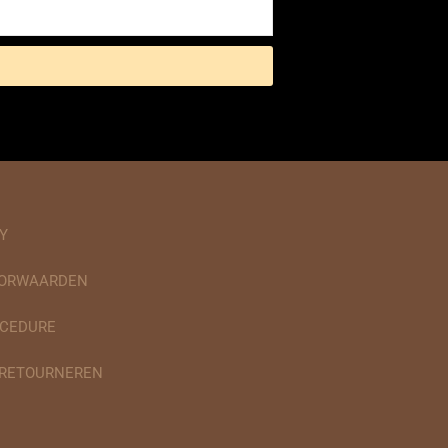
Y
OORWAARDEN
CEDURE
 RETOURNEREN