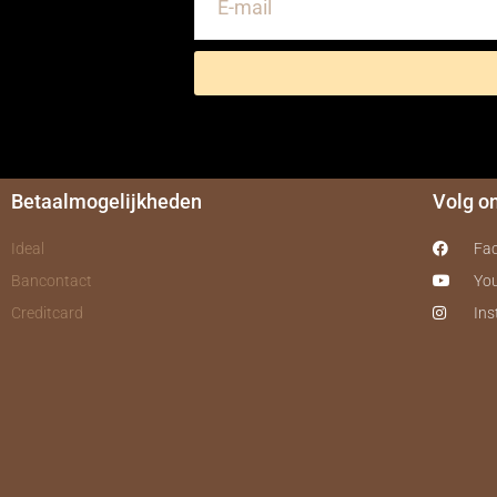
Betaalmogelijkheden
Volg o
Ideal
Fa
Bancontact
Yo
Creditcard
In