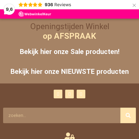
×
936
Reviews
9,6
Openingstijden Winkel
op AFSPRAAK
Bekijk hier onze Sale producten!
Bekijk hier onze NIEUWSTE producten
F
I
Y
a
n
o
c
s
u
e
t
t
b
a
u
o
g
b
Zoeken
o
r
e
k
a
m