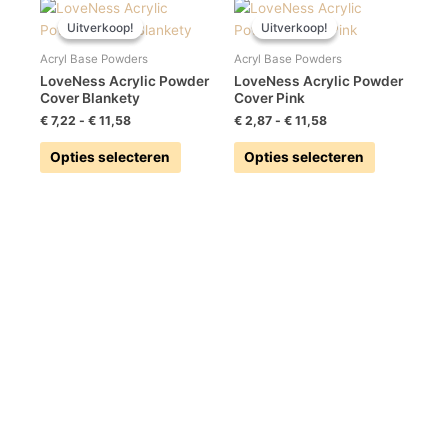
Prijsklasse:
Prijsklasse:
Dit
Dit
€ 7,22
€ 2,87
Uitverkoop!
Uitverkoop!
Uitverkoop!
Uitverkoop!
product
product
tot
tot
heeft
heeft
€ 11,58
€ 11,58
Acryl Base Powders
Acryl Base Powders
meerdere
meerdere
LoveNess Acrylic Powder
LoveNess Acrylic Powder
variaties.
variaties.
Cover Blankety
Cover Pink
Deze
Deze
€
7,22
-
€
11,58
€
2,87
-
€
11,58
optie
optie
Opties selecteren
Opties selecteren
kan
kan
gekozen
gekozen
worden
worden
op
op
de
de
productpagina
productpag