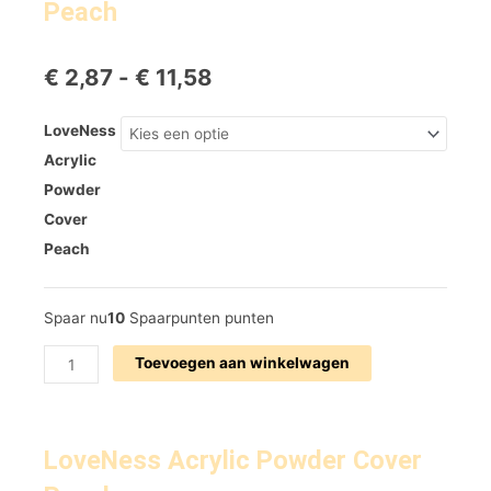
Peach
Prijsklasse:
€
2,87
-
€
11,58
€ 2,87
tot
LoveNess
LoveNess
€ 11,58
Acrylic
Acrylic
Powder
Powder
Cover
Cover
Peach
aantal
Peach
Spaar nu
10
Spaarpunten punten
Toevoegen aan winkelwagen
LoveNess Acrylic Powder Cover