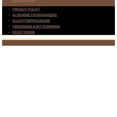
PRIVACY POLICY
ALGEMENE VOORWAARDEN
KLACHTENPROCEDURE
VERZENDEN & RETOURNEREN
REGISTREREN
© 2017-2025 Nagelbenodigdheden.nl Webdesign ontworpen
door de BeautyMarketeer
Deze website maakt gebruik van cookies om uw ervaring te
verbeteren. We gaan ervan uit dat u hiermee akkoord gaat, maar u
kunt zich afmelden als u dat wenst.
Cookie settings
ACCEPTEREN
Sluiten