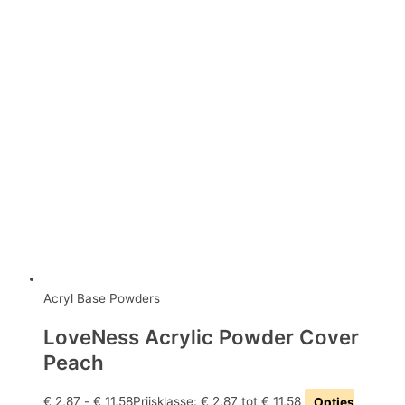
Acryl Base Powders
LoveNess Acrylic Powder Cover
Peach
€
2,87
-
€
11,58
Prijsklasse: € 2,87 tot € 11,58
Opties