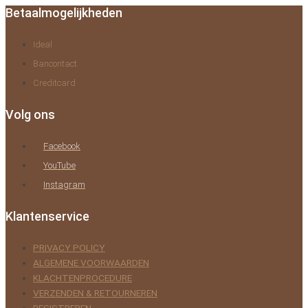
Betaalmogelijkheden
Ideal
Bancontact
Creditcard
Volg ons
Facebook
YouTube
Instagram
Klantenservice
PRIVACY POLICY
ALGEMENE VOORWAARDEN
KLACHTENPROCEDURE
VERZENDEN & RETOURNEREN
REGISTREREN