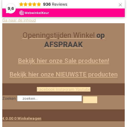
×
936
Reviews
9,6
Uitverkoop!
Ga naar de inhoud
Openingstijden Winkel
op
AFSPRAAK
Bekijk hier onze Sale producten!
Bekijk hier onze NIEUWSTE producten
Facebook
Instagram
Youtube
Zoeken
€
0,00
0
Winkelwagen