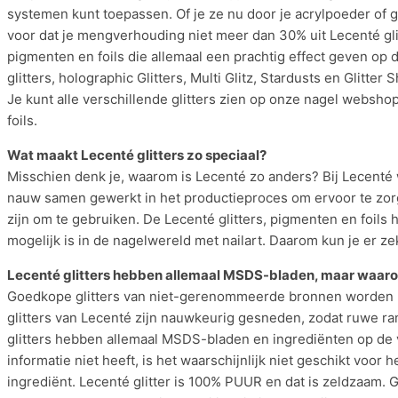
systemen kunt toepassen. Of je ze nu door je acrylpoeder of ge
voor dat je mengverhouding niet meer dan 30% uit Lecenté glit
pigmenten en foils die allemaal een prachtig effect geven op d
glitters, holographic Glitters, Multi Glitz, Stardusts en Glitter 
Je kunt alle verschillende glitters zien op onze nagel websh
foils.
Wat maakt Lecenté glitters zo speciaal?
Misschien denk je, waarom is Lecenté zo anders? Bij Lecenté
nauw samen gewerkt in het productieproces om ervoor te zorge
zijn om te gebruiken. De Lecenté glitters, pigmenten en foils h
mogelijk is in de nagelwereld met nailart. Daarom kun je er zek
Lecenté glitters hebben allemaal MSDS-bladen, maar waar
Goedkope glitters van niet-gerenommeerde bronnen worden ni
glitters van Lecenté zijn nauwkeurig gesneden, zodat ruwe r
glitters hebben allemaal MSDS-bladen en ingrediënten op de ve
informatie niet heeft, is het waarschijnlijk niet geschikt voor
ingrediënt. Lecenté glitter is 100% PUUR en dat is zeldzaam. Gl