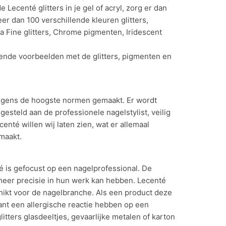
Lecenté glitters in je gel of acryl, zorg er dan
r dan 100 verschillende kleuren glitters,
ra Fine glitters, Chrome pigmenten, Iridescent
llende voorbeelden met de glitters, pigmenten en
volgens de hoogste normen gemaakt. Er wordt
steld aan de professionele nagelstylist, veilig
enté willen wij laten zien, wat er allemaal
emaakt.
is gefocust op een nagelprofessional. De
meer precisie in hun werk kan hebben. Lecenté
chikt voor de nagelbranche. Als een product deze
klant een allergische reactie hebben op een
itters glasdeeltjes, gevaarlijke metalen of karton