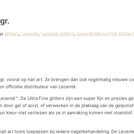
gr.
gs
glitters
,
Lecente
,
Lecenté glitters
,
Lecenté Micro Fine Glitter 
gr. vooral op nail art. Ze brengen dan ook regelmatig nieuwe coll
 officiële distributeur van Lecenté.
Lecenté™. De Ultra Fine glitters zijn een super fijn en precies ge
n door gel of acryl, of verwerken in de plaklaag van de gelpolish.
hun kleur niet verliezen als ze in aanraking komen met vloeistof
ail art tools toepassen bij iedere nagelbehandeling. De Lecenté gl