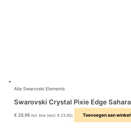
Alle Swarovski Elements
Swarovski Crystal Pixie Edge Sahara
€
28,98
Toevoegen aan winke
incl. btw (excl.
€
23,95
)