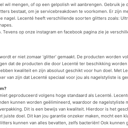
l wil mengen, of op een gelpolish wil aanbrengen. Gebruik je de 
ters bestaat, om je servicebreakdown te voorkomen. Er zijn mee
e nagel. Lecenté heeft verschillende soorten glitters zoals: Ult
Shapes.
op. Tevens op onze instagram en facebook pagina zie je verschi
 wordt er niet zomaar ‘glitter’ gemaakt. De producten worden 
n dat de producten die door Lecenté ter beschikking worden ge
ebben kwaliteit en zijn absoluut geschikt voor hun doel. Met Lec
er van zijn dat Lecenté speciaal voor jou als nagelstyliste is g
om?
et geproduceerd volgens hoge standaard als Lecenté. Lecenté 
anden kunnen worden geëlimineerd, waardoor de nagelstyliste 
rpakking. Dit is een bewijs van kwaliteit. Hierdoor is het ges
 het juiste doel. Dit kan jou garantie onzeker maken, mocht een 
itters kunnen van alles bevatten, zelfs bacteriën! Ook kunnen gl