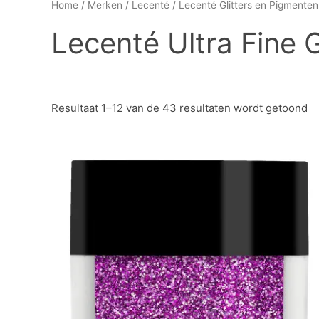
Home
/
Merken
/
Lecenté
/
Lecenté Glitters en Pigmenten
Lecenté Ultra Fine G
Resultaat 1–12 van de 43 resultaten wordt getoond