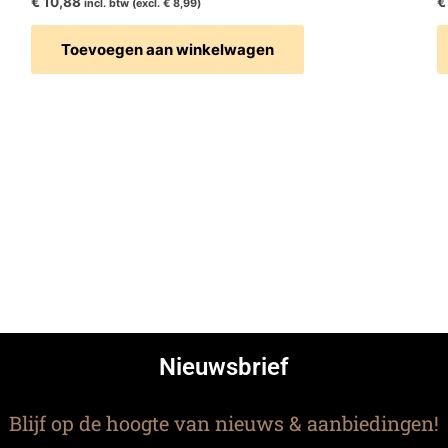
€
10,88
€
incl. btw (excl.
€
8,99
)
Toevoegen aan winkelwagen
Nieuwsbrief
Blijf op de hoogte van nieuws & aanbiedingen!