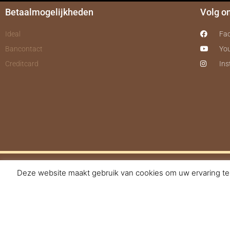
Betaalmogelijkheden
Volg o
Ideal
Fa
Bancontact
Yo
Creditcard
In
Deze website maakt gebruik van cookies om uw ervaring te 
© 2017-2025 Nagelbe
De waardering van www.n