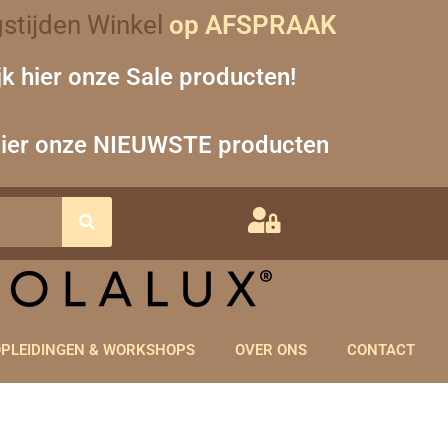
sorteerd
stijden Winkel
op AFSPRAAK
p
euwste
jk hier onze Sale producten!
hier onze NIEUWSTE producten
PLEIDINGEN & WORKSHOPS
OVER ONS
CONTACT