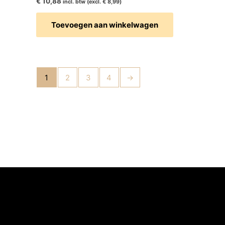
€
10,88
incl. btw (excl.
€
8,99
)
Toevoegen aan winkelwagen
1
2
3
4
→