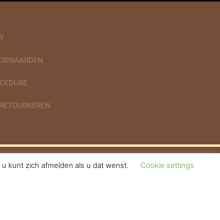
Y
OORWAARDEN
CEDURE
 RETOURNEREN
u kunt zich afmelden als u dat wenst.
Cookie settings
gebaseerd op 936 reviews.