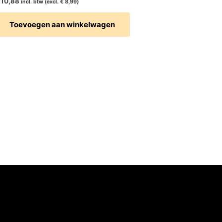
10,88
incl. btw (excl.
€
8,99
)
Toevoegen aan winkelwagen