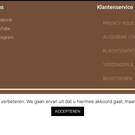
ns
Klantenservice
cebook
PRIVACY POLIC
uTube
ALGEMENE V
stagram
KLACHTENPRO
VERZENDEN &
REGISTREREN
verbeteren. We gaan ervan uit dat u hiermee akkoord gaat, maar 
nodigdheden.nl Webdesign ontworpen door de BeautyMarketeer
ACCEPTEREN
agelbenodigdheden.nl/ bij
WebwinkelKeur Reviews
is 9.6/10 