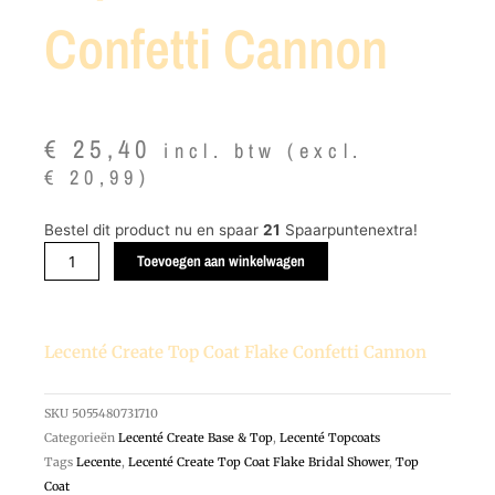
Confetti Cannon
€
25,40
incl. btw (excl.
€
20,99
)
Lecenté
Bestel dit product nu en spaar
21
Spaarpuntenextra!
Create
Toevoegen aan winkelwagen
Top
Coat
Flake
Lecenté Create Top Coat Flake Confetti Cannon
Confetti
Cannon
aantal
SKU
5055480731710
Categorieën
Lecenté Create Base & Top
,
Lecenté Topcoats
Tags
Lecente
,
Lecenté Create Top Coat Flake Bridal Shower
,
Top
Coat