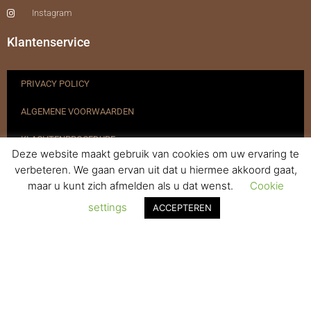
Instagram
Klantenservice
PRIVACY POLICY
ALGEMENE VOORWAARDEN
KLACHTENPROCEDURE
Deze website maakt gebruik van cookies om uw ervaring te
VERZENDEN & RETOURNEREN
verbeteren. We gaan ervan uit dat u hiermee akkoord gaat,
maar u kunt zich afmelden als u dat wenst.
Cookie
REGISTREREN
settings
ACCEPTEREN
© 2017-2025 Nagelbenodigdheden.nl Webdesign ontworpen door
de BeautyMarketeer
Powered by
WhatsApp Chat