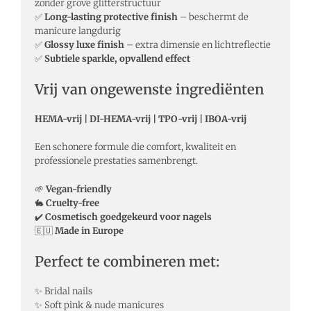
zonder grove glitterstructuur
✅
Long-lasting protective finish
– beschermt de
manicure langdurig
✅
Glossy luxe finish
– extra dimensie en lichtreflectie
✅
Subtiele sparkle, opvallend effect
Vrij van ongewenste ingrediënten
HEMA-vrij | DI-HEMA-vrij | TPO-vrij | IBOA-vrij
Een schonere formule die comfort, kwaliteit en
professionele prestaties samenbrengt.
🌱
Vegan-friendly
🐇
Cruelty-free
✔️
Cosmetisch goedgekeurd voor nagels
🇪🇺
Made in Europe
Perfect te combineren met:
✨ Bridal nails
✨ Soft pink & nude manicures