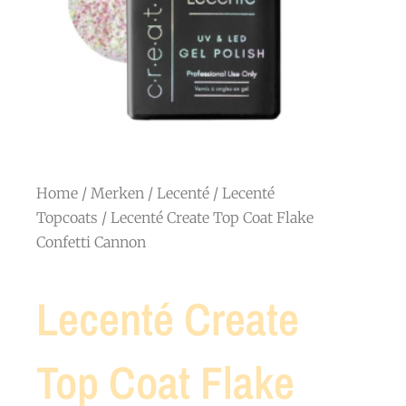
Home
/
Merken
/
Lecenté
/
Lecenté
Topcoats
/ Lecenté Create Top Coat Flake
Confetti Cannon
Lecenté Create
Top Coat Flake