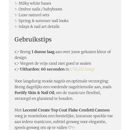
✨ Milky white bases
✨ Ombre nails / babyboom
✨ Luxe naturel sets
✨ Spring & summer nail looks
✨ Inlays & nail art details
Gebruikstips
👉 Breng
1 dunne laag
aan over jouw gekozen kleur of
design
👉 Vergeet de vrije rand niet goed te sealen
👉
Uitharden: 60 seconden
in
UV/LED lamp
Voor langdurig mooie nagels en optimale verzorging:
Breng dagelijks een voedende nagelriemolie aan, zoals
Fortify Skin & Nail Oil
, om de manicure flexibel,
verzorgd en glanzend te houden.
Met
Lecenté Create Top Coat Flake Confetti Cannon
voeg je moeiteloos een feestelijke, luxueuze sparkle toe
aan iedere manicure, subtiel genoeg voor elegantie,
speels genoeg om op te vallen 🤍✨