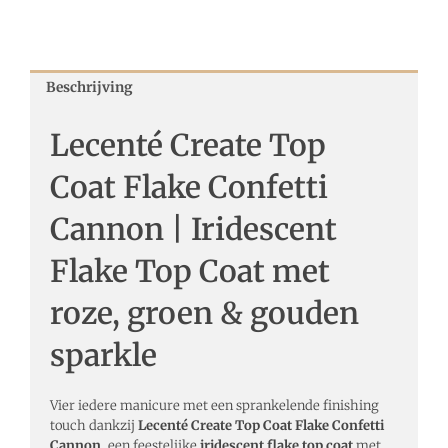
Beschrijving
Lecenté Create Top
Coat Flake Confetti
Cannon | Iridescent
Flake Top Coat met
roze, groen & gouden
sparkle
Vier iedere manicure met een sprankelende finishing
touch dankzij
Lecenté Create Top Coat Flake Confetti
Cannon,
een feestelijke
iridescent flake top coat
met