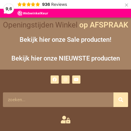
×
936
Reviews
9,6
Openingstijden Winkel
op AFSPRAAK
Bekijk hier onze Sale producten!
Bekijk hier onze NIEUWSTE producten
F
I
Y
a
n
o
c
s
u
e
t
t
b
a
u
o
g
b
Zoeken
o
r
e
k
a
m