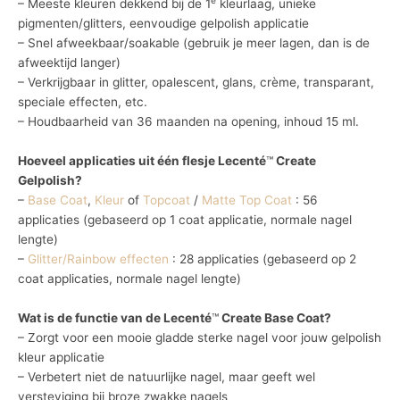
– Meeste kleuren dekkend bij de 1
kleurlaag, unieke
pigmenten/glitters, eenvoudige gelpolish applicatie
– Snel afweekbaar/soakable (gebruik je meer lagen, dan is de
afweektijd langer)
– Verkrijgbaar in glitter, opalescent, glans, crème, transparant,
speciale effecten, etc.
– Houdbaarheid van 36 maanden na opening, inhoud 15 ml.
Hoeveel applicaties uit één flesje Lecenté
™
Create
Gelpolish?
–
Base Coat
,
Kleur
of
Topcoat
/
Matte Top Coat
: 56
applicaties (gebaseerd op 1 coat applicatie, normale nagel
lengte)
–
Glitter/Rainbow effecten
: 28 applicaties (gebaseerd op 2
coat applicaties, normale nagel lengte)
Wat is de functie van de Lecenté
™
Create Base Coat?
– Zorgt voor een mooie gladde sterke nagel voor jouw gelpolish
kleur applicatie
– Verbetert niet de natuurlijke nagel, maar geeft wel
versteviging bij broze zwakke nagels