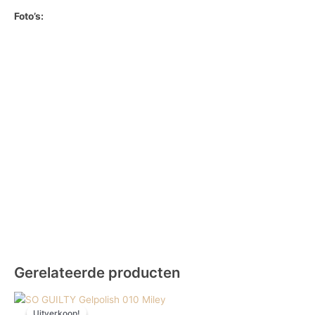
Foto’s:
Gerelateerde producten
Prijsklasse:
Dit
€ 2,41
Uitverkoop!
Uitverkoop!
product