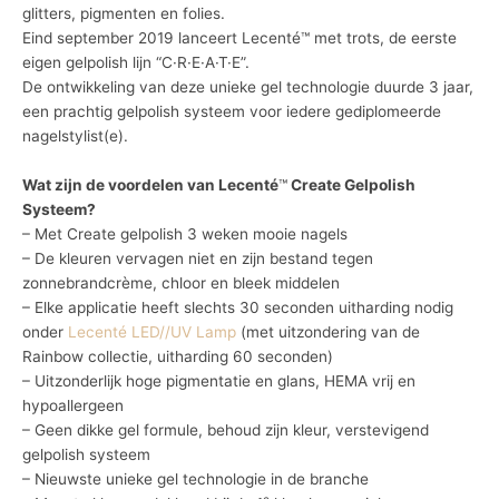
glitters, pigmenten en folies.
Eind september 2019 lanceert Lecenté™ met trots, de eerste
eigen gelpolish lijn “C·R·E·A·T·E”.
De ontwikkeling van deze unieke gel technologie duurde 3 jaar,
een prachtig gelpolish systeem voor iedere gediplomeerde
nagelstylist(e).
Wat zijn de voordelen van Lecenté
™
Create Gelpolish
Systeem?
– Met Create gelpolish 3 weken mooie nagels
– De kleuren vervagen niet en zijn bestand tegen
zonnebrandcrème, chloor en bleek middelen
– Elke applicatie heeft slechts 30 seconden uitharding nodig
onder
Lecenté LED//UV Lamp
(met uitzondering van de
Rainbow collectie, uitharding 60 seconden)
– Uitzonderlijk hoge pigmentatie en glans, HEMA vrij en
hypoallergeen
– Geen dikke gel formule, behoud zijn kleur, verstevigend
gelpolish systeem
– Nieuwste unieke gel technologie in de branche
e