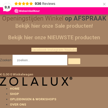
×
936
Reviews
9,6
Openingstijden Winkel
op AFSPRAAK
Bekijk hier onze Sale producten!
Bekijk hier onze NIEUWSTE producten
Facebook
Instagram
Youtube
Zoeken
€
0,00
0
Winkelwagen
HOME
SHOP
OPLEIDINGEN & WORKSHOPS
OVER ONS