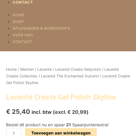
CONTACT
HOME
SHOP
OPLEIDINGEN & WORKSHOPS
OVER ONS
CONTACT
Lecenté
Create
Gel
Home
/
Merken
/
Lecenté
/
Lecenté Create Gelpolish
/
Lecenté
Polish
Create Collecties
/
Lecenté The Enchanted Autumn
/ Lecenté Create
Skyline
Gel Polish Skyline
aantal
Lecenté Create Gel Polish Skyline
€
25,40
incl. btw (excl.
€
20,99
)
Bestel dit product nu en spaar
21
Spaarpuntenextra!
Toevoegen aan winkelwagen