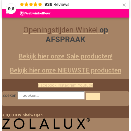
×
Ga
936
Reviews
9,6
naar
de
inhoud
Openingstijden Winkel
op
AFSPRAAK
Bekijk hier onze Sale producten!
Bekijk hier onze NIEUWSTE producten
Facebook
Instagram
Youtube
Zoeken
€
0,00
0
Winkelwagen