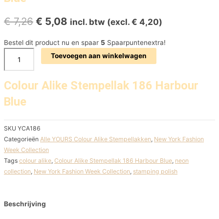
€
7,26
€
5,08
incl. btw (excl.
€
4,20
)
Bestel dit product nu en spaar
5
Spaarpuntenextra!
Toevoegen aan winkelwagen
Colour Alike Stempellak 186 Harbour
Blue
SKU
YCA186
Categorieën
Alle YOURS Colour Alike Stempellakken
,
New York Fashion
Week Collection
Tags
colour alike
,
Colour Alike Stempellak 186 Harbour Blue
,
neon
collection
,
New York Fashion Week Collection
,
stamping polish
Beschrijving