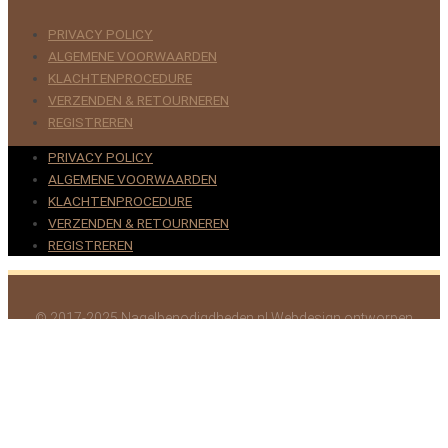
PRIVACY POLICY
ALGEMENE VOORWAARDEN
KLACHTENPROCEDURE
VERZENDEN & RETOURNEREN
REGISTREREN
PRIVACY POLICY
ALGEMENE VOORWAARDEN
KLACHTENPROCEDURE
VERZENDEN & RETOURNEREN
REGISTREREN
© 2017-2025 Nagelbenodigdheden.nl Webdesign ontworpen
door de BeautyMarketeer
Deze website maakt gebruik van cookies om uw ervaring te
verbeteren. We gaan ervan uit dat u hiermee akkoord gaat, maar u
kunt zich afmelden als u dat wenst.
Cookie settings