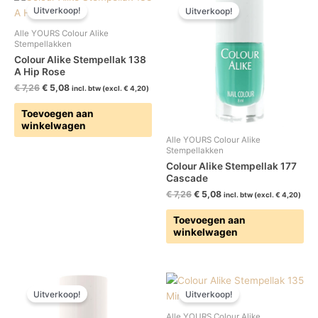
prijs
prijs
prijs
prijs
Uitverkoop!
Uitverkoop!
was:
is:
was:
is:
€ 7,26.
€ 5,08.
€ 7,26.
€ 5,08.
Alle YOURS Colour Alike
Stempellakken
Colour Alike Stempellak 138
A Hip Rose
€
7,26
€
5,08
incl. btw (excl.
€
4,20
)
Toevoegen aan
winkelwagen
Alle YOURS Colour Alike
Stempellakken
Colour Alike Stempellak 177
Cascade
€
7,26
€
5,08
incl. btw (excl.
€
4,20
)
Toevoegen aan
winkelwagen
Oorspronkelijke
Huidige
Oorspronkelijke
Huidige
prijs
prijs
prijs
prijs
Uitverkoop!
Uitverkoop!
was:
is:
was:
is:
€ 7,26.
€ 5,08.
€ 7,26.
€ 5,08.
Alle YOURS Colour Alike