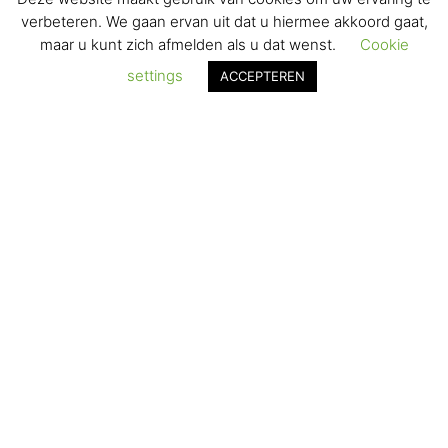
VERZENDEN & RETOURNEREN
verbeteren. We gaan ervan uit dat u hiermee akkoord gaat,
maar u kunt zich afmelden als u dat wenst.
Cookie
REGISTREREN
settings
ACCEPTEREN
© 2017-2025 Nagelbenodigdheden.nl Webdesign ontworpen door
de BeautyMarketeer
De waardering van www.nagelbenodigdheden.nl/ bij
WebwinkelKeur Reviews
is 9.6/10 gebaseerd op 936 reviews.
Powered by
WhatsApp Chat