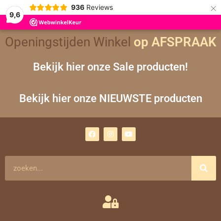
×
936
Reviews
9,6
Gesorteerd
Openingstijden Winkel
op AFSPRAAK
op
nieuwste
Bekijk hier onze Sale producten!
Bekijk hier onze NIEUWSTE producten
F
I
Y
a
n
o
c
s
u
e
t
t
b
a
u
o
g
b
Zoeken
o
r
e
k
a
m