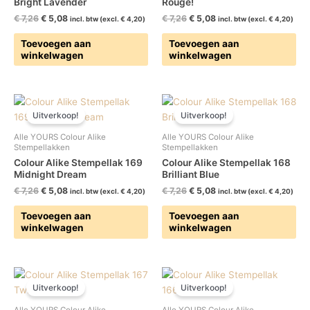
Bright Lavender
Rouge!
€
7,26
€
5,08
€
7,26
€
5,08
incl. btw (excl.
€
4,20
)
incl. btw (excl.
€
4,20
)
Toevoegen aan
Toevoegen aan
winkelwagen
winkelwagen
Oorspronkelijke
Huidige
Oorspronkelijke
Huidige
prijs
prijs
prijs
prijs
Uitverkoop!
Uitverkoop!
was:
is:
was:
is:
€ 7,26.
€ 5,08.
€ 7,26.
€ 5,08.
Alle YOURS Colour Alike
Alle YOURS Colour Alike
Stempellakken
Stempellakken
Colour Alike Stempellak 169
Colour Alike Stempellak 168
Midnight Dream
Brilliant Blue
€
7,26
€
5,08
€
7,26
€
5,08
incl. btw (excl.
€
4,20
)
incl. btw (excl.
€
4,20
)
Toevoegen aan
Toevoegen aan
winkelwagen
winkelwagen
Oorspronkelijke
Huidige
Oorspronkelijke
Huidige
prijs
prijs
prijs
prijs
Uitverkoop!
Uitverkoop!
was:
is:
was:
is:
€ 7,26.
€ 5,08.
€ 7,26.
€ 5,08.
Alle YOURS Colour Alike
Alle YOURS Colour Alike