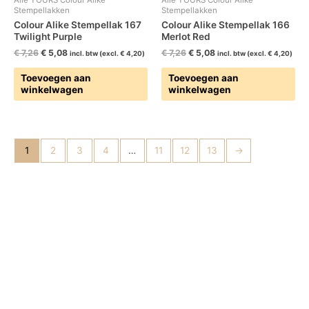
Stempellakken
Stempellakken
Colour Alike Stempellak 167
Colour Alike Stempellak 166
Twilight Purple
Merlot Red
€
7,26
€
5,08
€
7,26
€
5,08
incl. btw (excl.
€
4,20
)
incl. btw (excl.
€
4,20
)
Toevoegen aan
Toevoegen aan
winkelwagen
winkelwagen
1
2
3
4
…
11
12
13
→