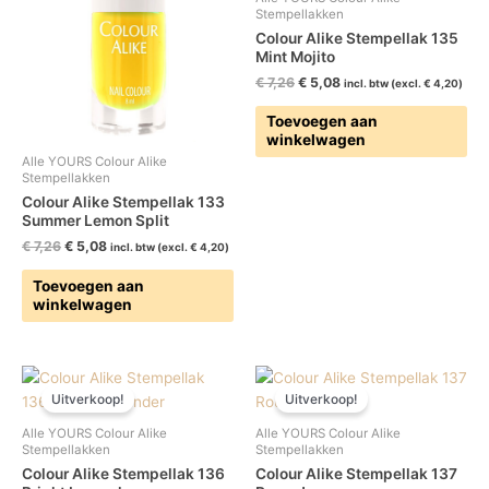
Stempellakken
Colour Alike Stempellak 135
Mint Mojito
€
7,26
€
5,08
incl. btw (excl.
€
4,20
)
Toevoegen aan
winkelwagen
Alle YOURS Colour Alike
Stempellakken
Colour Alike Stempellak 133
Summer Lemon Split
€
7,26
€
5,08
incl. btw (excl.
€
4,20
)
Toevoegen aan
winkelwagen
Oorspronkelijke
Huidige
Oorspronkelijke
Huidige
prijs
prijs
prijs
prijs
Uitverkoop!
Uitverkoop!
was:
is:
was:
is:
€ 7,26.
€ 5,08.
€ 7,26.
€ 5,08.
Alle YOURS Colour Alike
Alle YOURS Colour Alike
Stempellakken
Stempellakken
Colour Alike Stempellak 136
Colour Alike Stempellak 137