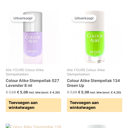
Oorspronkelijke
Huidige
Oorspronkelijke
Huidige
prijs
prijs
prijs
prijs
Uitverkoop!
Uitverkoop!
was:
is:
was:
is:
€ 7,26.
€ 5,08.
€ 7,26.
€ 5,08.
Alle YOURS Colour Alike
Alle YOURS Colour Alike
Stempellakken
Stempellakken
Colour Alike Stempellak 027
Colour Alike Stempellak 134
Lavender 8 ml
Green Up
€
7,26
€
5,08
€
7,26
€
5,08
incl. btw (excl.
€
4,20
)
incl. btw (excl.
€
4,20
)
Toevoegen aan
Toevoegen aan
winkelwagen
winkelwagen
Oorspronkelijke
Huidige
Oorspronkelijke
Huidige