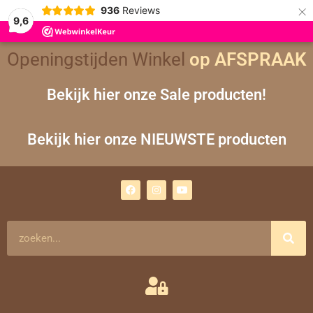
×
936
Reviews
9,6
Openingstijden Winkel
op AFSPRAAK
Bekijk hier onze Sale producten!
Bekijk hier onze NIEUWSTE producten
F
I
Y
a
n
o
c
s
u
e
t
t
b
a
u
o
g
b
Zoeken
o
r
e
k
a
m