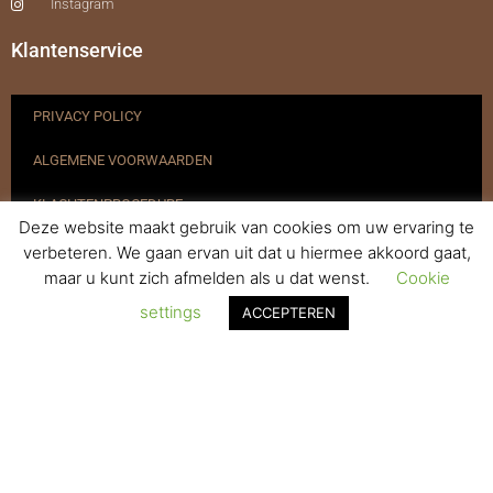
Instagram
Klantenservice
PRIVACY POLICY
ALGEMENE VOORWAARDEN
KLACHTENPROCEDURE
Deze website maakt gebruik van cookies om uw ervaring te
VERZENDEN & RETOURNEREN
verbeteren. We gaan ervan uit dat u hiermee akkoord gaat,
maar u kunt zich afmelden als u dat wenst.
Cookie
REGISTREREN
settings
ACCEPTEREN
© 2017-2025 Nagelbenodigdheden.nl Webdesign ontworpen door
de BeautyMarketeer
Powered by
WhatsApp Chat