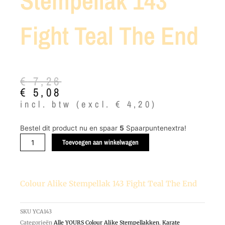
Stempellak 143
Fight Teal The End
Oorspronkelijke
Huidige
€
7,26
prijs
prijs
€
5,08
was:
is:
incl. btw (excl.
€
4,20
)
€ 7,26.
€ 5,08.
Colour
Bestel dit product nu en spaar
5
Spaarpuntenextra!
Alike
Toevoegen aan winkelwagen
Stempellak
143
Fight
Colour Alike Stempellak 143 Fight Teal The End
Teal
The
End
SKU
YCA143
aantal
Categorieën
Alle YOURS Colour Alike Stempellakken
,
Karate