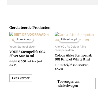
Gerelateerde Producten
Oorspronkelijke
Huidige
Oorspronkelijke
Huidige
NIET OP VOORRAAD
prijs
prijs
prijs
prijs
Uitverkoop!
Uitverkoop!
Uitverkoop!
Uitverkoop!
was:
is:
was:
is:
€ 7,87.
€ 5,51.
€ 7,26.
€ 5,08.
Yours Stempellakken
Alle YOURS Colour Alike
Stempellakken
YOURS Stempellak 004
Colour Alike Stempellak
Silver Star 10 ml
001 Kind of White 8 ml
€
5,51
€
7,87
incl. btw (excl.
€
5,08
€
7,26
incl. btw (excl.
€
4,55
)
€
4,20
)
Lees verder
Toevoegen aan
winkelwagen