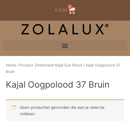
0
Winkelwagen
€
0,00
Home
/ Product Zimberland Kajal Eye Pencil / Kajal Oogpolood 37
Bruin
Kajal Oogpolood 37 Bruin
Geen producten gevonden die aan je selectie
voldoen.