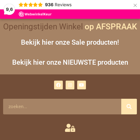
×
936
Reviews
9,6
Openingstijden Winkel
op AFSPRAAK
Bekijk hier onze Sale producten!
Bekijk hier onze NIEUWSTE producten
F
I
Y
a
n
o
c
s
u
e
t
t
b
a
u
o
g
b
Zoeken
o
r
e
k
a
m