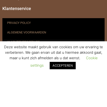
Klantenservice
PRIVACY POLICY
ALGEMENE VOORWAARDEN
KLACHTENPROCEDURE
Deze website maakt gebruik van cookies om uw ervaring te
VERZENDEN & RETOURNEREN
verbeteren. We gaan ervan uit dat u hiermee akkoord gaat,
maar u kunt zich afmelden als u dat wenst.
Cookie
REGISTREREN
settings
ACCEPTEREN
© 2017-2025 Nagelbenodigdheden.nl Webdesign ontworpen door
de BeautyMarketeer
De waardering van www.nagelbenodigdheden.nl/ bij
WebwinkelKeur Reviews
is 9.6/10 gebaseerd op 936 reviews.
Powered by
WhatsApp Chat