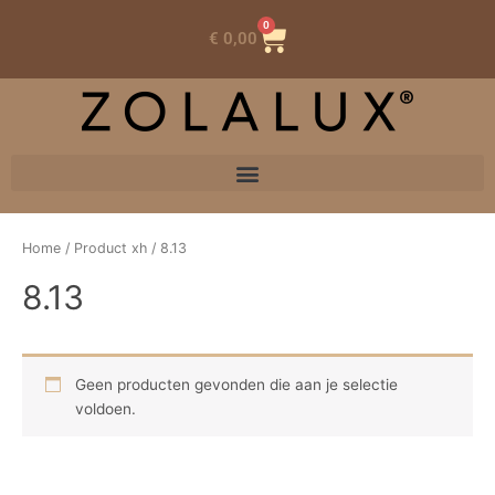
0
Winkelwagen
€
0,00
Home
/ Product xh / 8.13
8.13
Geen producten gevonden die aan je selectie
voldoen.