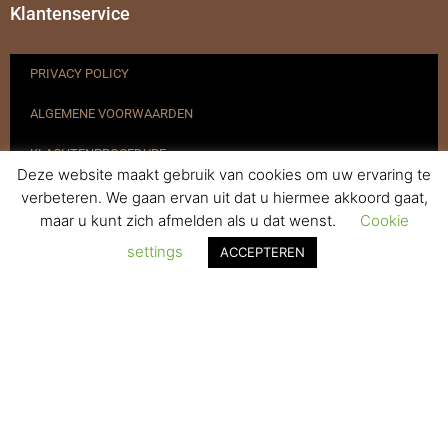
Klantenservice
PRIVACY POLICY
ALGEMENE VOORWAARDEN
KLACHTENPROCEDURE
Deze website maakt gebruik van cookies om uw ervaring te
VERZENDEN & RETOURNEREN
verbeteren. We gaan ervan uit dat u hiermee akkoord gaat,
maar u kunt zich afmelden als u dat wenst.
Cookie
REGISTREREN
settings
ACCEPTEREN
© 2017-2025 Nagelbenodigdheden.nl Webdesign ontworpen door
de BeautyMarketeer
De waardering van www.nagelbenodigdheden.nl/ bij
WebwinkelKeur Reviews
is 9.6/10 gebaseerd op 936 reviews.
Powered by
WhatsApp Chat