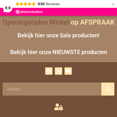
×
936
Reviews
9,6
Openingstijden Winkel
op AFSPRAAK
Bekijk hier onze Sale producten!
Bekijk hier onze NIEUWSTE producten
F
I
Y
a
n
o
c
s
u
e
t
t
b
a
u
o
g
b
Zoeken
o
r
e
k
a
m