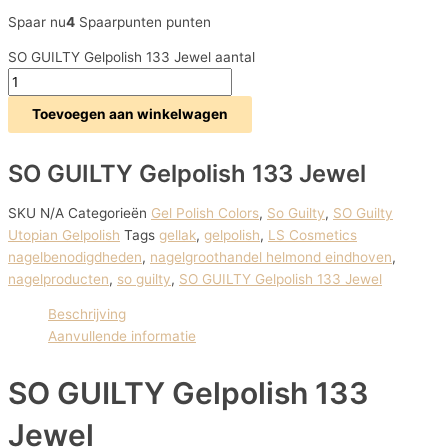
Spaar nu
4
Spaarpunten punten
SO GUILTY Gelpolish 133 Jewel aantal
Toevoegen aan winkelwagen
SO GUILTY Gelpolish 133 Jewel
SKU
N/A
Categorieën
Gel Polish Colors
,
So Guilty
,
SO Guilty
Utopian Gelpolish
Tags
gellak
,
gelpolish
,
LS Cosmetics
nagelbenodigdheden
,
nagelgroothandel helmond eindhoven
,
nagelproducten
,
so guilty
,
SO GUILTY Gelpolish 133 Jewel
Beschrijving
Aanvullende informatie
SO GUILTY Gelpolish 133
Jewel