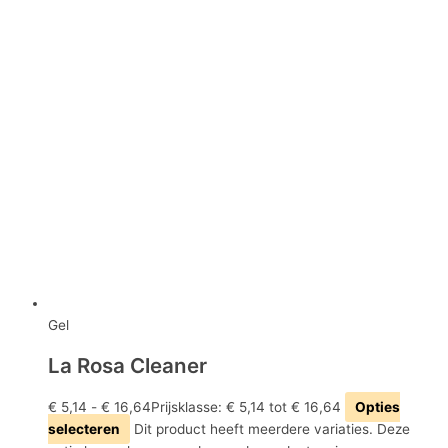
Gel
La Rosa Cleaner
€
5,14
-
€
16,64
Prijsklasse: € 5,14 tot € 16,64
Opties
selecteren
Dit product heeft meerdere variaties. Deze