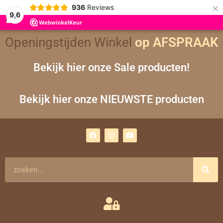
×
936
Reviews
9,6
Openingstijden Winkel
op AFSPRAAK
Bekijk hier onze Sale producten!
Bekijk hier onze NIEUWSTE producten
F
I
Y
a
n
o
c
s
u
e
t
t
b
a
u
o
g
b
Zoeken
o
r
e
k
a
m