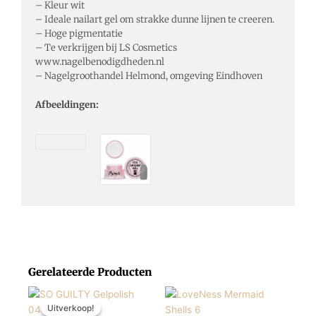
– Kleur wit
– Ideale nailart gel om strakke dunne lijnen te creeren.
– Hoge pigmentatie
– Te verkrijgen bij LS Cosmetics
www.nagelbenodigdheden.nl
– Nagelgroothandel Helmond, omgeving Eindhoven
Afbeeldingen:
Gerelateerde Producten
Prijsklasse:
Dit
Dit
€ 2,41
Uitverkoop!
Uitverkoop!
product
product
tot