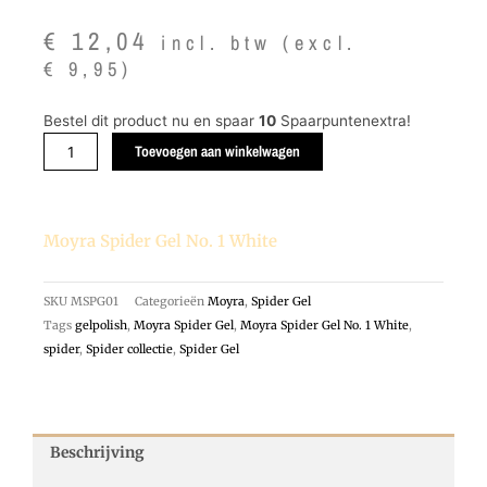
€
12,04
incl. btw (excl.
€
9,95
)
Moyra
Bestel dit product nu en spaar
10
Spaarpuntenextra!
Spider
Toevoegen aan winkelwagen
Gel
No.
1
Moyra Spider Gel No. 1 White
White
aantal
SKU
MSPG01
Categorieën
Moyra
,
Spider Gel
Tags
gelpolish
,
Moyra Spider Gel
,
Moyra Spider Gel No. 1 White
,
spider
,
Spider collectie
,
Spider Gel
Beschrijving