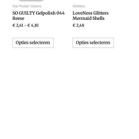
heeft
heeft
€ 4,10
Gel Polish Colors
Glitters
meerdere
meerdere
SO GUILTY Gelpolish 044
LoveNess Glitters
variaties.
variaties.
Reese
Mermaid Shells
Deze
Deze
€
2,41
-
€
4,10
€
2,48
optie
optie
kan
kan
Opties selecteren
Opties selecteren
gekozen
gekozen
worden
worden
op
op
de
de
productpagina
productpagi