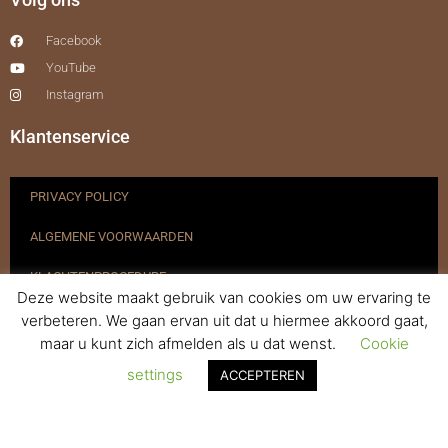
Facebook
YouTube
Instagram
Klantenservice
PRIVACY POLICY
ALGEMENE VOORWAARDEN
KLACHTENPROCEDURE
Deze website maakt gebruik van cookies om uw ervaring te
VERZENDEN & RETOURNEREN
verbeteren. We gaan ervan uit dat u hiermee akkoord gaat,
maar u kunt zich afmelden als u dat wenst.
Cookie
REGISTREREN
settings
ACCEPTEREN
© 2017-2025 Nagelbenodigdheden.nl Webdesign ontworpen door
de BeautyMarketeer