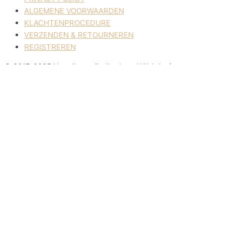
ALGEMENE VOORWAARDEN
KLACHTENPROCEDURE
VERZENDEN & RETOURNEREN
REGISTREREN
© 2017-2025 Nagelbenodigdheden.nl Webdesign ontworpen 
Deze website maakt gebruik van cookies om uw ervaring te ver
ACCEPTEREN
Sluiten
Privacy Overzicht
Deze website maakt gebruik van cookies om uw ervaring te ver
in uw browser opgeslagen, omdat ze essentieel zijn voor de 