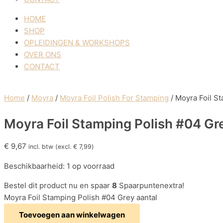
HOME
SHOP
OPLEIDINGEN & WORKSHOPS
OVER ONS
CONTACT
Home
/
Moyra
/
Moyra Foil Polish For Stamping
/ Moyra Foil S
Moyra Foil Stamping Polish #04 Gr
€
9,67
incl. btw (excl.
€
7,99
)
Beschikbaarheid:
1 op voorraad
Bestel dit product nu en spaar
8
Spaarpuntenextra!
Moyra Foil Stamping Polish #04 Grey aantal
Toevoegen aan winkelwagen