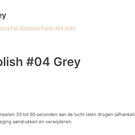
ey
oyra Foil Stamping Polish #04 Grey
olish #04 Grey
mpelen 30 tot 60 seconden aan de lucht laten drogen (afhankelij
weging aandrukken en verwijderen.