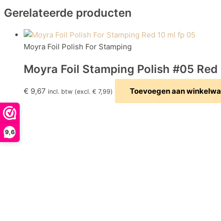
Gerelateerde producten
Moyra Foil Polish For Stamping
Moyra Foil Stamping Polish #05 Red
€
9,67
Toevoegen aan winkelw
incl. btw (excl.
€
7,99
)
9,6