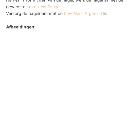
Na het in vorm vijlen van de nagel, werk de nagel af met de
gewenste
LoveNess Topgel
.
Verzorg de nagelriem met de
LoveNess Arganic Oil
.
Afbeeldingen: