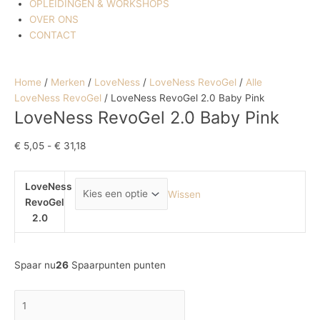
OPLEIDINGEN & WORKSHOPS
OVER ONS
CONTACT
Home
/
Merken
/
LoveNess
/
LoveNess RevoGel
/
Alle
LoveNess RevoGel
/ LoveNess RevoGel 2.0 Baby Pink
LoveNess RevoGel 2.0 Baby Pink
€
5,05
-
€
31,18
LoveNess
Wissen
RevoGel
2.0
Spaar nu
26
Spaarpunten punten