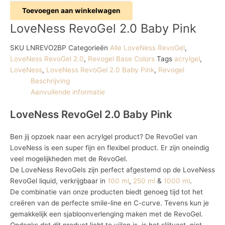
Toevoegen aan winkelwagen
LoveNess RevoGel 2.0 Baby Pink
SKU
LNREVO2BP
Categorieën
Alle LoveNess RevoGel
,
LoveNess RevoGel 2.0
,
Revogel Base Colors
Tags
acrylgel
,
LoveNess
,
LoveNess RevoGel 2.0 Baby Pink
,
Revogel
Beschrijving
Aanvullende informatie
LoveNess RevoGel 2.0 Baby Pink
Ben jij opzoek naar een acrylgel product? De RevoGel van
LoveNess is een super fijn en flexibel product. Er zijn oneindig
veel mogelijkheden met de RevoGel.
De LoveNess RevoGels zijn perfect afgestemd op de LoveNess
RevoGel liquid, verkrijgbaar in
100 ml
,
250 ml
&
1000 ml
.
De combinatie van onze producten biedt genoeg tijd tot het
creëren van de perfecte smile-line en C-curve. Tevens kun je
gemakkelijk een sjabloonverlenging maken met de RevoGel.
Ondanks dat dit product licht te vijlen is, is het slijtvast, niet