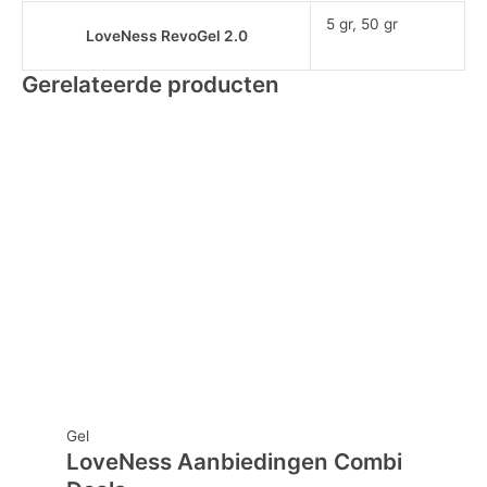
5 gr, 50 gr
LoveNess RevoGel 2.0
Gerelateerde producten
Dit
product
heeft
meerdere
variaties.
Deze
optie
kan
gekozen
worden
op
de
productpagina
Gel
LoveNess Aanbiedingen Combi