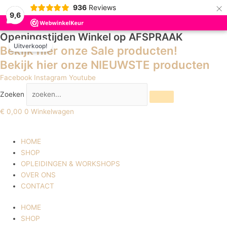
×
936
Reviews
9,6
Openingstijden Winkel
op AFSPRAAK
LoveNess
Prijsklasse:
Uitverkoop!
RevoGel
€ 5,05
Bekijk hier onze Sale producten!
2.0
tot
Bekijk hier onze NIEUWSTE producten
Baby
€ 31,18
Facebook
Instagram
Youtube
Pink
aantal
Zoeken
€
0,00
0
Winkelwagen
HOME
SHOP
OPLEIDINGEN & WORKSHOPS
OVER ONS
CONTACT
HOME
SHOP