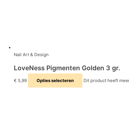
Nail Art & Design
LoveNess Pigmenten Golden 3 gr.
€
5,99
Opties selecteren
Dit product heeft mee