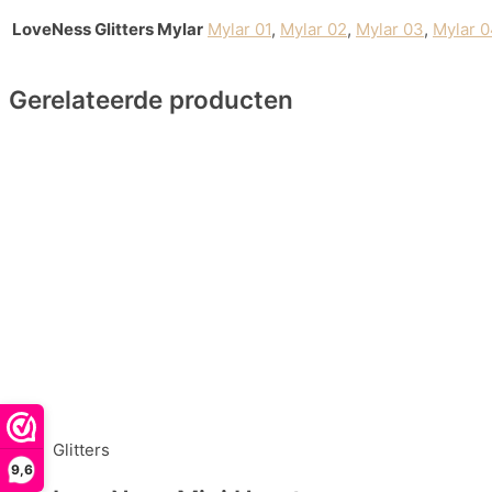
LoveNess Glitters Mylar
Mylar 01
,
Mylar 02
,
Mylar 03
,
Mylar 0
Gerelateerde producten
Glitters
9,6