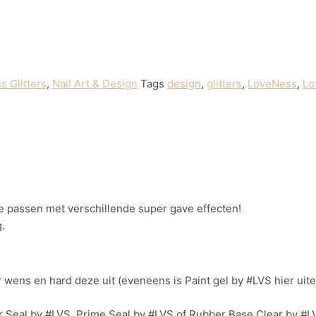
 Glitters
,
Nail Art & Design
Tags
design
,
glitters
,
LoveNess
,
Lo
te passen met verschillende super gave effecten!
.
 wens en hard deze uit (eveneens is Paint gel by #LVS hier uite
 Seal by #LVS, Prime Seal by #LVS of Rubber Base Clear by #LVS 