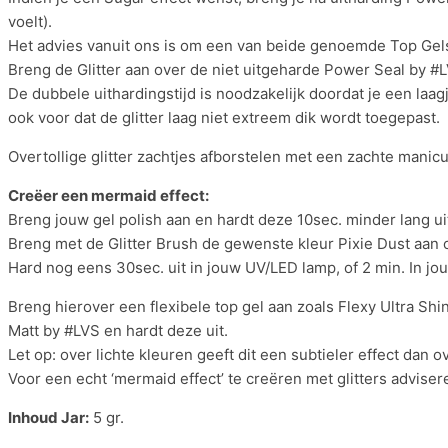
voelt).
Het advies vanuit ons is om een van beide genoemde Top Gels
Breng de Glitter aan over de niet uitgeharde Power Seal by #
De dubbele uithardingstijd is noodzakelijk doordat je een laa
ook voor dat de glitter laag niet extreem dik wordt toegepast.
Overtollige glitter zachtjes afborstelen met een zachte manicu
Creëer een mermaid effect:
Breng jouw gel polish aan en hardt deze 10sec. minder lang ui
Breng met de Glitter Brush de gewenste kleur Pixie Dust aan op
Hard nog eens 30sec. uit in jouw UV/LED lamp, of 2 min. In jo
Breng hierover een flexibele top gel aan zoals Flexy Ultra 
Matt by #LVS en hardt deze uit.
Let op: over lichte kleuren geeft dit een subtieler effect dan 
Voor een echt ‘mermaid effect’ te creëren met glitters advise
Inhoud Jar:
5 gr.