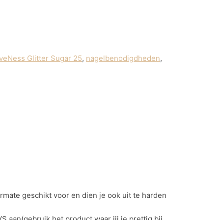
veNess Glitter Sugar 25
,
nagelbenodigdheden
,
rmate geschikt voor en dien je ook uit te harden
aan(gebruik het product waar jij je prettig bij