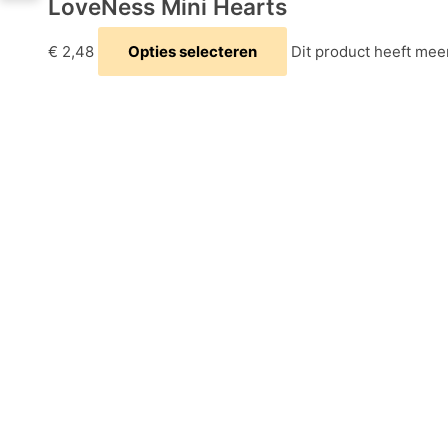
LoveNess Mini Hearts
€
2,48
Opties selecteren
Dit product heeft mee