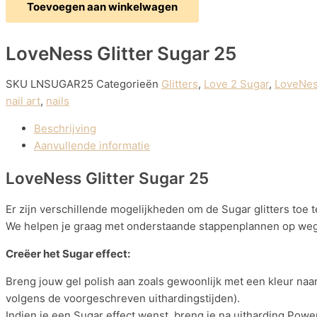
Toevoegen aan winkelwagen
LoveNess Glitter Sugar 25
SKU
LNSUGAR25
Categorieën
Glitters
,
Love 2 Sugar
,
LoveNess
nail art
,
nails
Beschrijving
Aanvullende informatie
LoveNess Glitter Sugar 25
Er zijn verschillende mogelijkheden om de Sugar glitters toe 
We helpen je graag met onderstaande stappenplannen op weg
Creëer het Sugar effect:
Breng jouw gel polish aan zoals gewoonlijk met een kleur naar
volgens de voorgeschreven uithardingstijden).
Indien je een Sugar effect wenst, breng je na uitharding Power