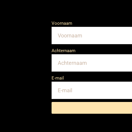
Voornaam
Achternaam
E-mail