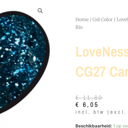
Home
/
Gel Color
/ Love
Rio
LoveNess
CG27 Carn
Oorspronkelij
Huidige
€
11,80
prijs
prijs
€
6,05
was:
is:
incl. btw (excl
€ 11,80.
€ 6,05.
LoveNess
Beschikbaarheid:
1 op vo