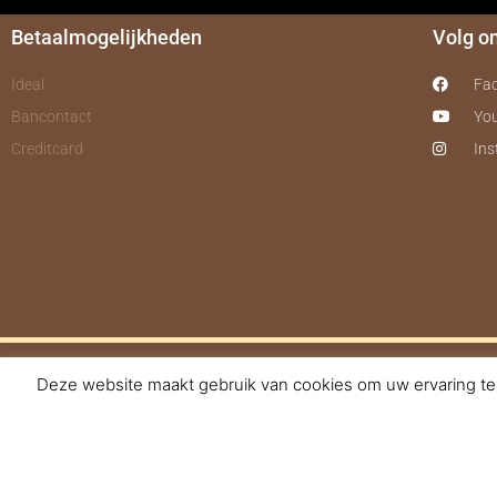
Betaalmogelijkheden
Volg o
Ideal
Fa
Bancontact
Yo
Creditcard
In
Deze website maakt gebruik van cookies om uw ervaring te 
© 2017-2025 Nagelbe
Powered by
WhatsApp Chat