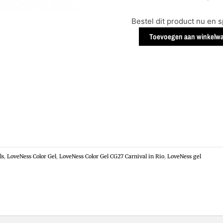
Color
Gel
Bestel dit product nu en 
CG27
Toevoegen aan winkelw
Carnival
in
Rio
aantal
ls
,
LoveNess Color Gel
,
LoveNess Color Gel CG27 Carnival in Rio
,
LoveNess gel