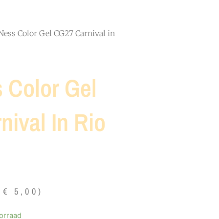
Ness Color Gel CG27 Carnival in
 Color Gel
ival In Rio
ke
.
€
5,00
)
orraad