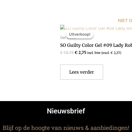
NIET 
Oorspronkelijke
Huidige
prijs
prijs
Uitverkoop!
Uitverkoop!
was:
is:
Gel Color
€ 13,73.
€ 2,75.
SO Guilty Color Gel #09 Lady Ro
€
13,73
€
2,75
incl. btw (excl.
€
2,27
)
Lees verder
Nieuwsbrief
Blijf op de hoogte van nieuws & aanbiedingen!