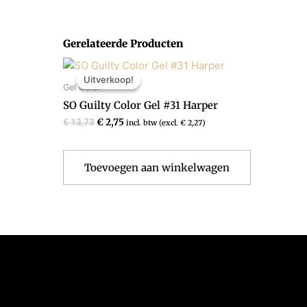
Gerelateerde Producten
Oorspronkelijke
Huidige
prijs
prijs
Uitverkoop!
Uitverkoop!
was:
is:
Gel Color
€ 13,73.
€ 2,75.
SO Guilty Color Gel #31 Harper
€
13,73
€
2,75
incl. btw (excl.
€
2,27
)
Toevoegen aan winkelwagen