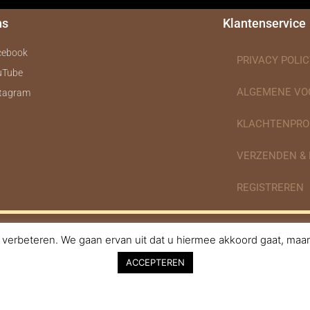
ns
Klantenservice
cebook
PRIVACY POLIC
uTube
ALGEMENE V
stagram
KLACHTENPRO
VERZENDEN &
REGISTREREN
verbeteren. We gaan ervan uit dat u hiermee akkoord gaat, maar 
nodigdheden.nl Webdesign ontworpen door de BeautyMarketeer
ACCEPTEREN