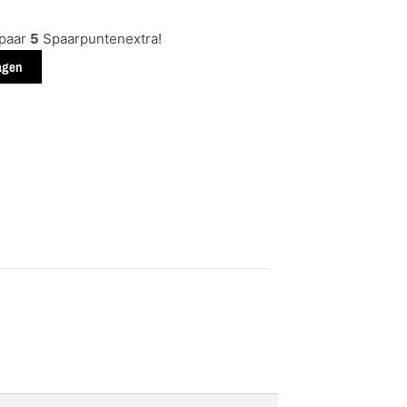
spaar
5
Spaarpuntenextra!
agen