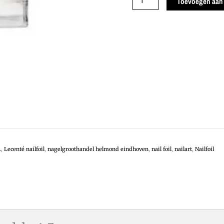
Toevoegen aan
Foil
Gold
Marble
1.5
m.
aantal
.
,
Lecenté nailfoil
,
nagelgroothandel helmond eindhoven
,
nail foil
,
nailart
,
Nailfoil