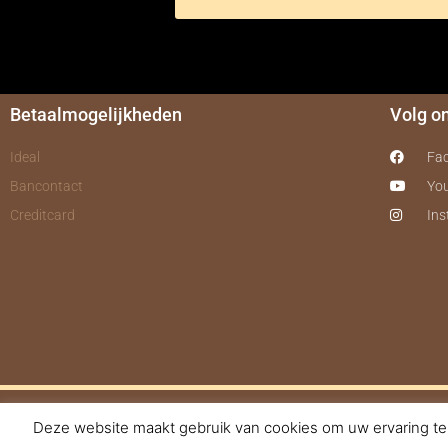
Betaalmogelijkheden
Volg o
Ideal
Fa
Bancontact
Yo
Creditcard
In
Deze website maakt gebruik van cookies om uw ervaring te 