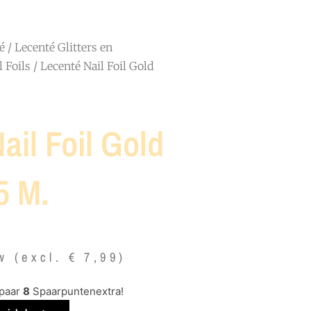
é
/
Lecenté Glitters en
 Foils
/ Lecenté Nail Foil Gold
ail Foil Gold
5 M.
tw (excl.
€
7,99
)
spaar
8
Spaarpuntenextra!