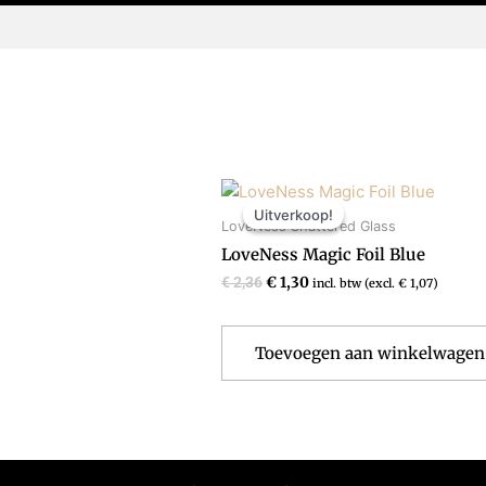
Oorspronkelijke
Huidige
prijs
prijs
Uitverkoop!
Uitverkoop!
was:
is:
LoveNess Shattered Glass
€ 2,36.
€ 1,30.
LoveNess Magic Foil Blue
€
2,36
€
1,30
incl. btw (excl.
€
1,07
)
Toevoegen aan winkelwagen