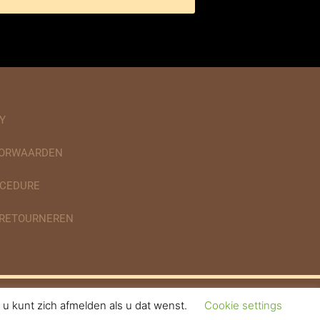
Y
OORWAARDEN
CEDURE
 RETOURNEREN
u kunt zich afmelden als u dat wenst.
Cookie settings