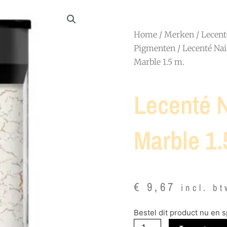
Home
/
Merken
/
Lecent
Pigmenten
/
Lecenté Nail
Marble 1.5 m.
Lecenté N
Marble 1.
€
9,67
incl. b
Lecenté
Bestel dit product nu en 
Nail