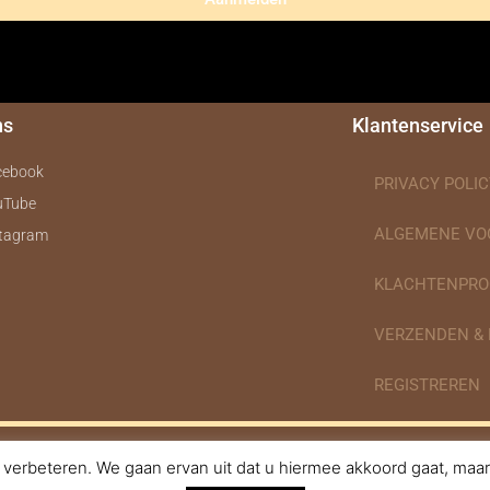
ns
Klantenservice
cebook
PRIVACY POLIC
uTube
ALGEMENE V
stagram
KLACHTENPRO
VERZENDEN &
REGISTREREN
verbeteren. We gaan ervan uit dat u hiermee akkoord gaat, maar 