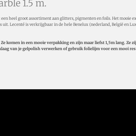
arble 1.5 m.
ft een heel groot assortiment aan glitters, pigmenten en foils. Het mooie 
s uit. Lecenté is verkrijgbaar in de hele Benelux (nederland, België en Lu
. Ze komen in een mooie verpakking en zijn maar liefst 1,5m lang. Ze z
laklaag van je gelpolish verwerken of gebruik folielijm voor een mooi re