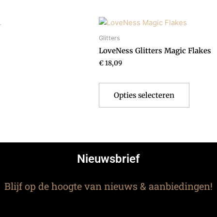
Dit
product
Glitters
heeft
LoveNess Glitters Magic Flakes
meerde
€
18,09
variaties
Deze
optie
Opties selecteren
kan
gekoze
worden
op
de
Nieuwsbrief
product
Blijf op de hoogte van nieuws & aanbiedingen!