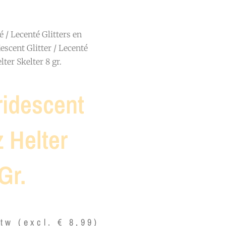
é
/
Lecenté Glitters en
escent Glitter
/ Lecenté
lter Skelter 8 gr.
ridescent
z Helter
Gr.
btw (excl.
€
8,99
)