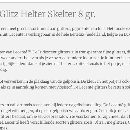
litz Helter Skelter 8 gr.
ft een heel groot assortiment aan glitters, pigmenten en foils. Het mooie 
s uit. Lecenté is verkrijgbaar in de hele Benelux (nederland, België en Lu
er van Lecenté™. De Iridescent glitters zijn transparante fijne glitters, d
weer anders beleven als je ze over een andere kleur zet. Je kunt het best
tgelijke kleur dan zul je zien dat het er zo uitziet zoals in het potje, maa
dig.
of verwerken in de plaklaag van de gelpolish. De kleur in het potje is ook de
 als ze in aanraking komen met vloeistof. De Lecenté glitters bevatten oo
s en nail art tools toepassen bij iedere nagelbehandeling. De Lecenté glitter
of gel wil mengen, of op een gelpolish wil aanbrengen. Gebruik je de Lecent
itters bestaat, om je servicebreakdown te voorkomen. Er zijn meer dan 1
el. Lecenté heeft verschillende soorten glitters zoals: Ultra Fine glitters
apes.