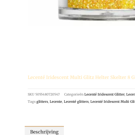
Lecenté Iridescent Multi Glitz Helter Skelter 8 G
SKU
5055480720547
Categorieën
Lecenté Iridescent Glitter
,
Lecen
Tags
glitters
,
Lecente
,
Lecenté glitters
,
Lecenté Iridescent Multi Glit
Beschrijving