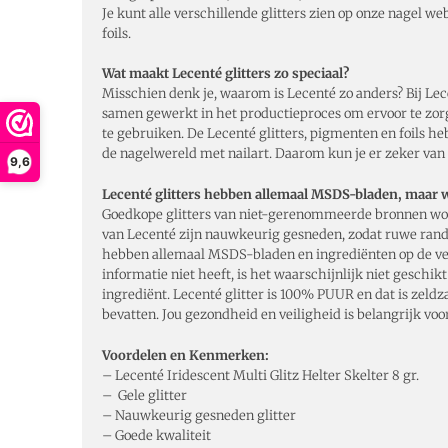
Je kunt alle verschillende glitters zien op onze nagel 
foils.
Wat maakt Lecenté glitters zo speciaal?
Misschien denk je, waarom is Lecenté zo anders? Bij L
samen gewerkt in het productieproces om ervoor te zorge
te gebruiken. De Lecenté glitters, pigmenten en foils heb
de nagelwereld met nailart. Daarom kun je er zeker van z
9,6
Lecenté glitters hebben allemaal MSDS-bladen, maar
Goedkope glitters van niet-gerenommeerde bronnen worde
van Lecenté zijn nauwkeurig gesneden, zodat ruwe rand
hebben allemaal MSDS-bladen en ingrediënten op de verpa
informatie niet heeft, is het waarschijnlijk niet geschi
ingrediënt. Lecenté glitter is 100% PUUR en dat is zeldza
bevatten. Jou gezondheid en veiligheid is belangrijk voor
Voordelen en Kenmerken:
– Lecenté Iridescent Multi Glitz Helter Skelter 8 gr.
– Gele glitter
– Nauwkeurig gesneden glitter
– Goede kwaliteit