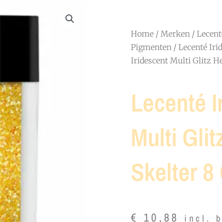
Home
/
Merken
/
Lecent
Pigmenten
/
Lecenté Irid
Iridescent Multi Glitz He
Lecenté I
Multi Glit
Skelter 8 
€
10,88
incl. 