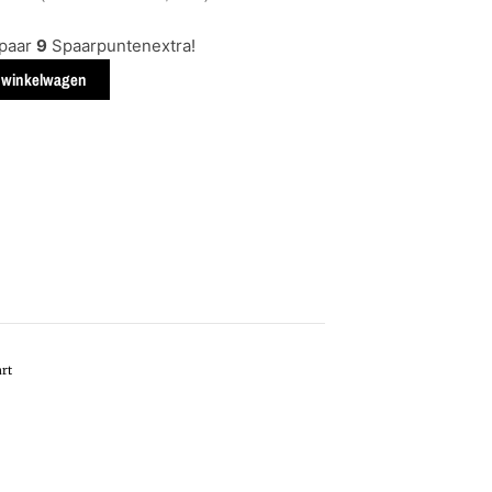
spaar
9
Spaarpuntenextra!
 winkelwagen
art