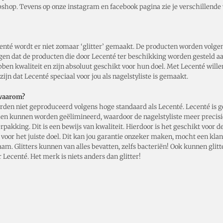
webshop. Tevens op onze instagram en facebook pagina zie je verschillend
ecenté wordt er niet zomaar ‘glitter’ gemaakt. De producten worden vol
n dat de producten die door Lecenté ter beschikking worden gesteld aan d
ben kwaliteit en zijn absoluut geschikt voor hun doel. Met Lecenté willen 
ijn dat Lecenté speciaal voor jou als nagelstyliste is gemaakt.
 waarom?
n niet geproduceerd volgens hoge standaard als Lecenté. Lecenté is gef
en kunnen worden geëlimineerd, waardoor de nagelstyliste meer precisie
kking. Dit is een bewijs van kwaliteit. Hierdoor is het geschikt voor d
kt voor het juiste doel. Dit kan jou garantie onzeker maken, mocht een kla
am. Glitters kunnen van alles bevatten, zelfs bacteriën! Ook kunnen glitt
 Lecenté. Het merk is niets anders dan glitter!