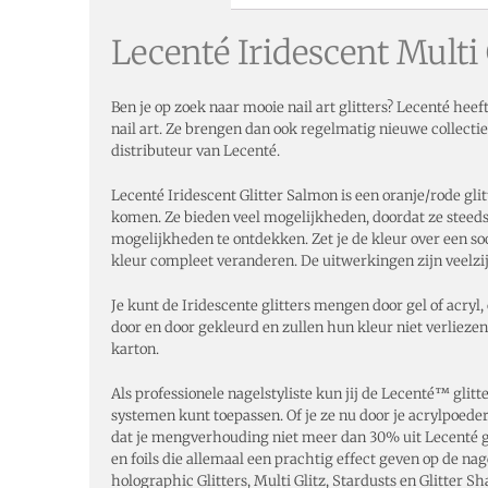
Lecenté Iridescent Multi G
Ben je op zoek naar mooie nail art glitters? Lecenté hee
nail art. Ze brengen dan ook regelmatig nieuwe collectie
distributeur van Lecenté.
Lecenté Iridescent Glitter Salmon is een oranje/rode glitt
komen. Ze bieden veel mogelijkheden, doordat ze steeds 
mogelijkheden te ontdekken. Zet je de kleur over een soor
kleur compleet veranderen. De uitwerkingen zijn veelzij
Je kunt de Iridescente glitters mengen door gel of acryl, 
door en door gekleurd en zullen hun kleur niet verliezen
karton.
Als professionele nagelstyliste kun jij de Lecenté™ glitter
systemen kunt toepassen. Of je ze nu door je acrylpoeder 
dat je mengverhouding niet meer dan 30% uit Lecenté gl
en foils die allemaal een prachtig effect geven op de nag
holographic Glitters, Multi Glitz, Stardusts en Glitter Sh