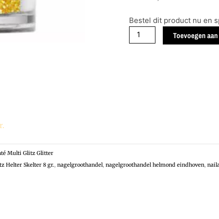
Lecenté
Bestel dit product nu en 
Iridescent
Toevoegen aan
Multi
Glitz
Helter
Skelter
8
gr.
aantal
r.
té Multi Glitz Glitter
z Helter Skelter 8 gr.
,
nagelgroothandel
,
nagelgroothandel helmond eindhoven
,
nail