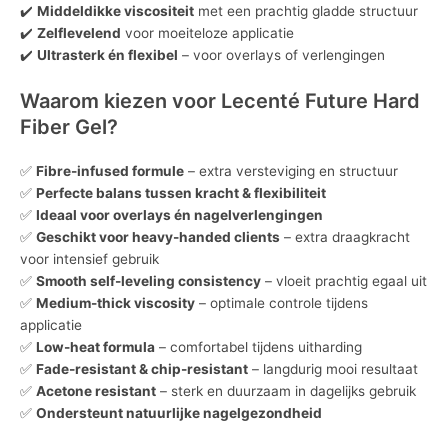
✔️
Middeldikke viscositeit
met een prachtig gladde structuur
✔️
Zelflevelend
voor moeiteloze applicatie
✔️
Ultrasterk én flexibel
– voor overlays of verlengingen
Waarom kiezen voor Lecenté Future Hard
Fiber Gel?
✅
Fibre-infused formule
– extra versteviging en structuur
✅
Perfecte balans tussen kracht & flexibiliteit
✅
Ideaal voor overlays én nagelverlengingen
✅
Geschikt voor heavy-handed clients
– extra draagkracht
voor intensief gebruik
✅
Smooth self-leveling consistency
– vloeit prachtig egaal uit
✅
Medium-thick viscosity
– optimale controle tijdens
applicatie
✅
Low-heat formula
– comfortabel tijdens uitharding
✅
Fade-resistant & chip-resistant
– langdurig mooi resultaat
✅
Acetone resistant
– sterk en duurzaam in dagelijks gebruik
✅
Ondersteunt natuurlijke nagelgezondheid