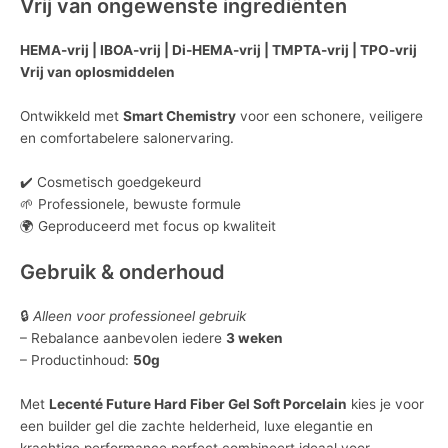
Vrij van ongewenste ingrediënten
HEMA-vrij | IBOA-vrij | Di-HEMA-vrij | TMPTA-vrij | TPO-vrij
Vrij van oplosmiddelen
Ontwikkeld met
Smart Chemistry
voor een schonere, veiligere
en comfortabelere salonervaring.
✔️ Cosmetisch goedgekeurd
🌱 Professionele, bewuste formule
🌍 Geproduceerd met focus op kwaliteit
Gebruik & onderhoud
🔒
Alleen voor professioneel gebruik
– Rebalance aanbevolen iedere
3 weken
– Productinhoud:
50g
Met
Lecenté Future Hard Fiber Gel Soft Porcelain
kies je voor
een builder gel die zachte helderheid, luxe elegantie en
krachtige performance perfect combineert ideaal voor