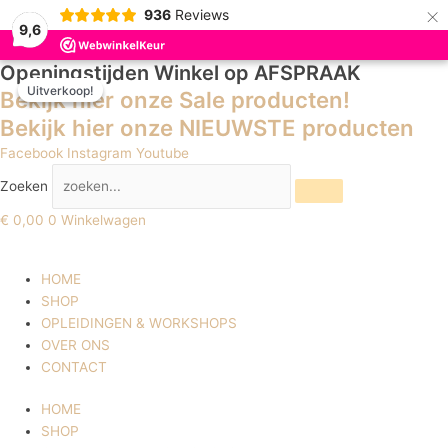
×
936
Reviews
9,6
Openingstijden Winkel
op AFSPRAAK
Lecenté
Prijsklasse:
Dit
Dit
Uitverkoop!
Uitverkoop!
Future
€ 4,49
product
product
Bekijk hier onze Sale producten!
Hard
tot
heeft
heeft
Bekijk hier onze NIEUWSTE producten
Fiber
€ 18,97
meerdere
meerdere
Facebook
Instagram
Youtube
Gel
variaties.
variaties.
Soft
Deze
Deze
Zoeken
Porcelain
optie
optie
€
0,00
0
Winkelwagen
50
kan
kan
gr.
gekozen
gekozen
aantal
worden
worden
HOME
op
op
SHOP
de
de
OPLEIDINGEN & WORKSHOPS
productpagina
productpagina
OVER ONS
CONTACT
HOME
SHOP