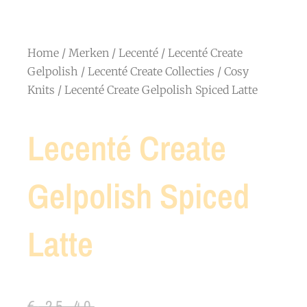
Home
/
Merken
/
Lecenté
/
Lecenté Create
Gelpolish
/
Lecenté Create Collecties
/
Cosy
Knits
/ Lecenté Create Gelpolish Spiced Latte
Lecenté Create
Gelpolish Spiced
Latte
Oorspronkelijke
Huidige
€
25,40