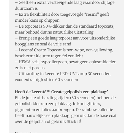
– Geeft een extra verstevigende laag waardoor slijtage
duurzaam is
– Extra flexibiliteit door toegevoegde “resins” geeft
minder kans op chippen
– De topcoat is 50% dikker dan de standaard topcoats,
maar behoud dunne natuurlijke uitstraling
– Breng een goede laag topcoat aan voor uitzonderlijke
hoogglans en seal de vrije rand
– Lecenté Create Topcoat is non-wipe, non-yellowing,
beschermt kleuren tegen fel zonlicht
– HEMA-vrij, hypoallergeen, bevat geen oplosmiddelen
en is niet poreus
– Uitharding in Lecenté LED-UV Lamp 30 seconden,
voor extra high shine 60 seconden
Heeft de Lecenté
™
Create gelpolish een plaklaag?
Bij de juiste uithardingstijden (30 seconden) hebben de
gelpolish kleuren een plaklaag. Je kunt glitters,
pigmenten en folies aanbrengen. De rainbow collectie
heeft nauwelijks een plaklaag, gebruik dan de base coat
over de gelpolish of gebruik Stick It!