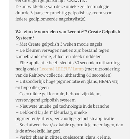
eerste eigen gelpolish lijn “C·R·E·A·T·E”.
De ontwikkeling van deze unieke gel technologie
duurde 3 jaar, een prachtig gelpolish systeem voor
iedere gediplomeerde nagelstylist(e).
Wat zijn de voordelen van Lecenté
™
Create Gelpolish
Systeem?
– Met Create gelpolish 3 weken mooie nagels
– De kleuren vervagen niet en zijn bestand tegen
zonnebrandcrème, chloor en bleek middelen
– Elke applicatie heeft slechts 30 seconden uitharding
nodig onder
Lecenté LED//UV Lamp
(met uitzondering
van de Rainbow collectie, uitharding 60 seconden)
– Uitzonderlijk hoge pigmentatie en glans, HEMA vrij
en hypoallergeen
– Geen dikke gel formule, behoud zijn kleur,
verstevigend gelpolish systeem
– Nieuwste unieke gel technologie in de branche
e
– Dekkend bij de 1
kleurlaag, unieke
pigmenten/glitters, eenvoudige gelpolish applicatie
– Snel afweekbaar/soakable (gebruik je meer lagen, dan
is de afweektijd langer)
– Verkrijgbaar in glitter, opalescent, glans, crème,