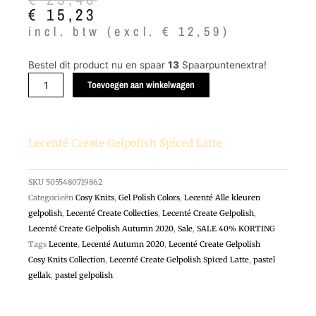
prijs
prijs
€
15,23
was:
is:
incl. btw (excl.
€
12,59
)
€ 25,40.
€ 15,23.
Lecenté
Bestel dit product nu en spaar
13
Spaarpuntenextra!
Create
Toevoegen aan winkelwagen
Gelpolish
Spiced
Latte
Lecenté Create Gelpolish Spiced Latte
aantal
SKU
5055480719862
Categorieën
Cosy Knits
,
Gel Polish Colors
,
Lecenté Alle kleuren
gelpolish
,
Lecenté Create Collecties
,
Lecenté Create Gelpolish
,
Lecenté Create Gelpolish Autumn 2020
,
Sale
,
SALE 40% KORTING
Tags
Lecente
,
Lecenté Autumn 2020
,
Lecenté Create Gelpolish
Cosy Knits Collection
,
Lecenté Create Gelpolish Spiced Latte
,
pastel
gellak
,
pastel gelpolish