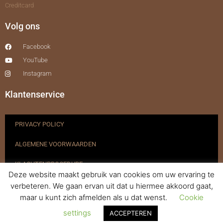
Creditcard
Volg ons
Facebook
YouTube
Instagram
Klantenservice
PRIVACY POLICY
ALGEMENE VOORWAARDEN
KLACHTENPROCEDURE
Deze website maakt gebruik van cookies om uw ervaring te
VERZENDEN & RETOURNEREN
verbeteren. We gaan ervan uit dat u hiermee akkoord gaat,
maar u kunt zich afmelden als u dat wenst.
Cookie
REGISTREREN
settings
ACCEPTEREN