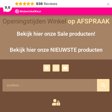
×
936
Reviews
9,6
Openingstijden Winkel
op AFSPRAAK
Bekijk hier onze Sale producten!
Bekijk hier onze NIEUWSTE producten
F
I
Y
a
n
o
c
s
u
e
t
t
b
a
u
o
g
b
Zoeken
o
r
e
k
a
m