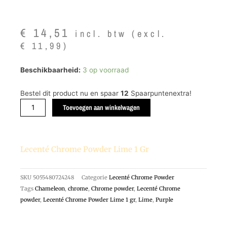
€
14,51
incl. btw (excl.
€
11,99
)
Lecenté
Beschikbaarheid:
3 op voorraad
Chrome
Powder
Bestel dit product nu en spaar
12
Spaarpuntenextra!
Lime
Toevoegen aan winkelwagen
1
gr
aantal
Lecenté Chrome Powder Lime 1 Gr
SKU
5055480724248
Categorie
Lecenté Chrome Powder
Tags
Chameleon
,
chrome
,
Chrome powder
,
Lecenté Chrome
powder
,
Lecenté Chrome Powder Lime 1 gr
,
Lime
,
Purple