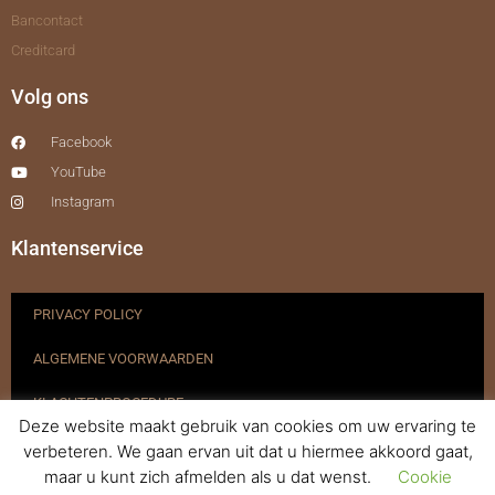
Bancontact
Creditcard
Volg ons
Facebook
YouTube
Instagram
Klantenservice
PRIVACY POLICY
ALGEMENE VOORWAARDEN
KLACHTENPROCEDURE
Deze website maakt gebruik van cookies om uw ervaring te
VERZENDEN & RETOURNEREN
verbeteren. We gaan ervan uit dat u hiermee akkoord gaat,
maar u kunt zich afmelden als u dat wenst.
Cookie
REGISTREREN