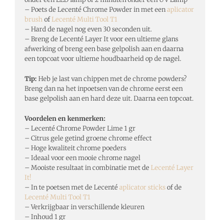
– Poets de Lecenté Chrome Powder in met een
aplicator
brush
of
Lecenté Multi Tool T1
– Hard de nagel nog even 30 seconden uit.
– Breng de Lecenté Layer It voor een ultieme glans
afwerking of breng een base gelpolish aan en daarna
een topcoat voor ultieme houdbaarheid op de nagel.
Tip:
Heb je last van chippen met de chrome powders?
Breng dan na het inpoetsen van de chrome eerst een
base gelpolish aan en hard deze uit. Daarna een topcoat.
Voordelen en kenmerken:
– Lecenté Chrome Powder Lime 1 gr
– Citrus gele getind groene chrome effect
– Hoge kwaliteit chrome poeders
– Ideaal voor een mooie chrome nagel
– Mooiste resultaat in combinatie met de
Lecenté Layer
It!
– In te poetsen met de Lecenté
aplicator sticks
of de
Lecenté Multi Tool T1
– Verkrijgbaar in verschillende kleuren
– Inhoud 1 gr