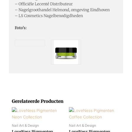
– Officiële Lecenté Distributeur
– Nagelgroothandel Helmond, omgeving Eindhoven
– LS Cosmetics Nagelbenodigdheden
Foto’s:
Gerelateerde Producten
Dit
Dit
product
product
heeft
heeft
Nail Art & Design
Nail Art & Design
meerdere
meerdere
LoveNess Pigmenten
LoveNess Pigmenten