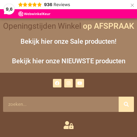
×
936
Reviews
9,6
Openingstijden Winkel
op AFSPRAAK
Bekijk hier onze Sale producten!
Bekijk hier onze NIEUWSTE producten
F
I
Y
a
n
o
c
s
u
e
t
t
b
a
u
o
g
b
Zoeken
o
r
e
k
a
m