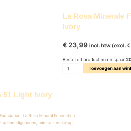
La Rosa Minerale F
Ivory
€
23,99
incl. btw (excl.
€
La
Bestel dit product nu en spaar
2
Rosa
Toevoegen aan wi
Minerale
Foundation
51
51 Light Ivory
Light
Ivory
aantal
Foundation
,
La Rosa Mineral Foundation
-up benodigdheden
,
minerale make-up