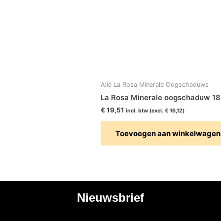
Alle La Rosa Minerale Oogschaduws
La Rosa Minerale oogschaduw 1
€
19,51
incl. btw (excl.
€
16,12
)
Toevoegen aan winkelwagen
Nieuwsbrief