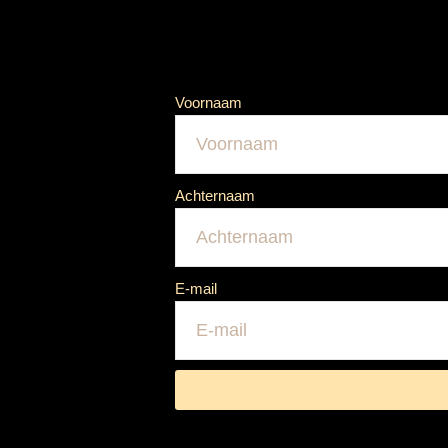
Voornaam
Achternaam
E-mail