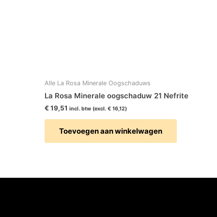
Alle La Rosa Minerale Oogschaduws
La Rosa Minerale oogschaduw 21 Nefrite
€
19,51
incl. btw (excl.
€
16,12
)
Toevoegen aan winkelwagen