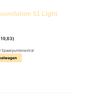
oundation 51 Light
19,83
)
0
Spaarpuntenextra!
nkelwagen