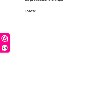
Foto’s:
9,6