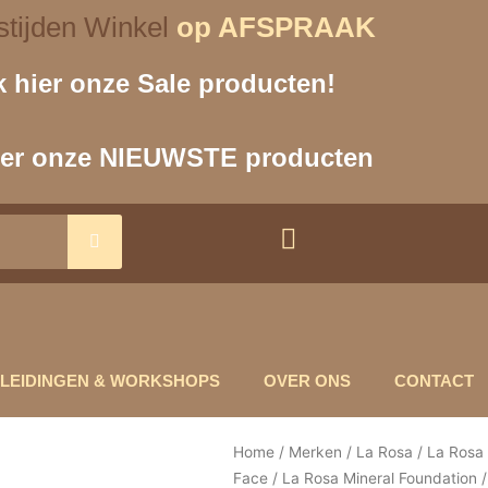
tijden Winkel
op AFSPRAAK
k hier onze Sale producten!
hier onze NIEUWSTE producten
LEIDINGEN & WORKSHOPS
OVER ONS
CONTACT
Home
/
Merken
/
La Rosa
/
La Rosa
Face
/
La Rosa Mineral Foundation
/