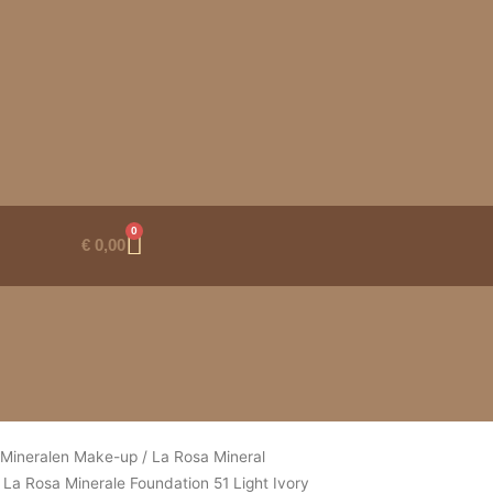
0
Winkelwagen
€
0,00
 Mineralen Make-up
/
La Rosa Mineral
 La Rosa Minerale Foundation 51 Light Ivory