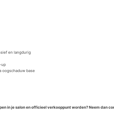
nsief en langdurig
e-up
osa oogschaduw base
pen in je salon en officieel verkooppunt worden? Neem dan co