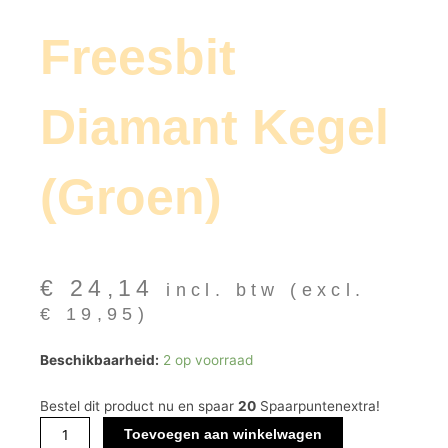
Freesbit
Diamant Kegel
(groen)
€
24,14
incl. btw (excl.
€
19,95
)
Freesbit
Beschikbaarheid:
2 op voorraad
Diamant
Kegel
Bestel dit product nu en spaar
20
Spaarpuntenextra!
(groen)
Toevoegen aan winkelwagen
aantal