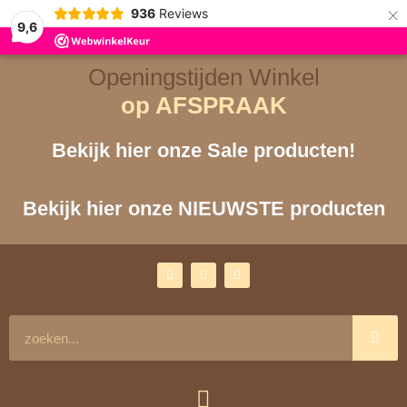
×
936
Reviews
9,6
Openingstijden Winkel
op AFSPRAAK
Bekijk hier onze Sale producten!
Bekijk hier onze NIEUWSTE producten
F
I
Y
a
n
o
c
s
u
e
t
t
b
a
u
o
g
b
Zoeken
o
r
e
k
a
m