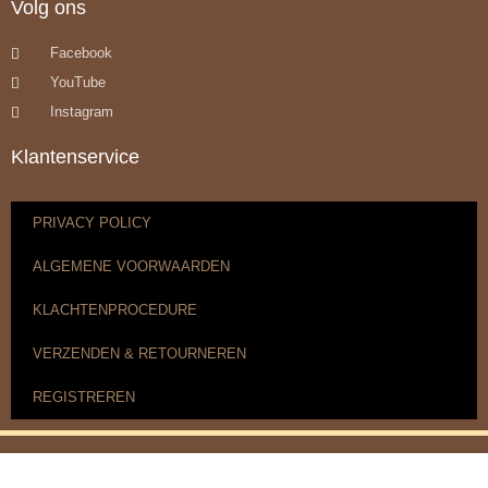
Volg ons
Facebook
YouTube
Instagram
Klantenservice
PRIVACY POLICY
ALGEMENE VOORWAARDEN
KLACHTENPROCEDURE
VERZENDEN & RETOURNEREN
REGISTREREN
© 2017-2025 Nagelbenodigdheden.nl Webdesign ontworpen
door de BeautyMarketeer