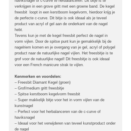
haviksnagel of c-curve te herbalanceren. Dit bitje is te
verkrijgen in een grove gritt met een groene band. De kegel
freesbit loopt in een kerstboom kegelvorm, hierdoor krijg je
de perfecte c-curve. Dit bitje is ook ideaal als je teveel
product van acryl of gel aan de onderkant van de nagel
hebt.
Tevens kun je met de kegel freesbit perfect de nagel in
vorm vijlen. Door de spitse punt kun je gemakkelijk bij de
nagelriem komen en je overgang van je gel, acryl of polygel
product naar de natuurlijke nagel vijlen. Het freesbitje is te
grof voor de natuurlijke nagel! Dit freesbitje is ook ideaal
voor een French manicure strak te vijlen.
Kenmerken en voordelen:
– Freesbit Diamant Kegel (groen)
– Grof/medium gritt freesbitje
– Spitse kerstboom kegelvorm freesbit
– Super makkelijk bitje voor het in vorm vijlen van de
kunstnagel
– Perfect voor het herbalanceren van de c-curve of
haviksnagel
– Ideaal voor het verwijderen van teveel kunstproduct onder
de nagel