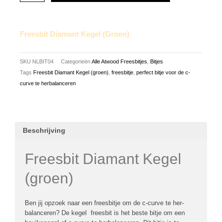
Freesbit Diamant Kegel (groen)
SKU
NLBIT04
Categorieën
Alle Atwood Freesbitjes
,
Bitjes
Tags
Freesbit Diamant Kegel (groen)
,
freesbitje
,
perfect bitje voor de c-
curve te herbalanceren
Beschrijving
Freesbit Diamant Kegel
(groen)
Ben jij opzoek naar een freesbitje om de c-curve te her-
balanceren? De kegel freesbit is het beste bitje om een