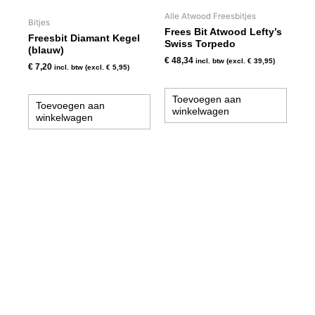
Alle Atwood Freesbitjes
Bitjes
Frees Bit Atwood Lefty’s
Freesbit Diamant Kegel
Swiss Torpedo
(blauw)
€
48,34
incl. btw (excl.
€
39,95
)
€
7,20
incl. btw (excl.
€
5,95
)
Toevoegen aan
Toevoegen aan
winkelwagen
winkelwagen