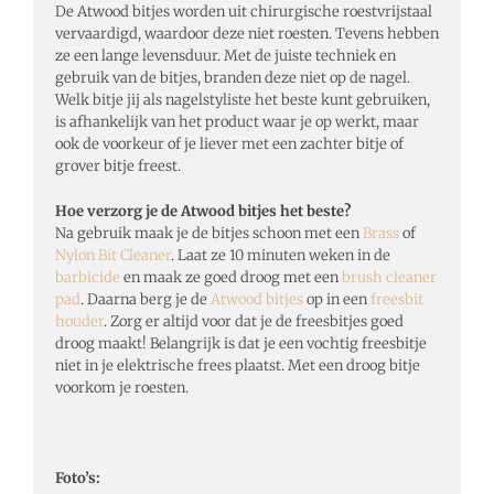
De Atwood bitjes worden uit chirurgische roestvrijstaal
vervaardigd, waardoor deze niet roesten. Tevens hebben
ze een lange levensduur. Met de juiste techniek en
gebruik van de bitjes, branden deze niet op de nagel.
Welk bitje jij als nagelstyliste het beste kunt gebruiken,
is afhankelijk van het product waar je op werkt, maar
ook de voorkeur of je liever met een zachter bitje of
grover bitje freest.
Hoe verzorg je de Atwood bitjes het beste?
Na gebruik maak je de bitjes schoon met een
Brass
of
Nylon Bit Cleaner
. Laat ze 10 minuten weken in de
barbicide
en maak ze goed droog met een
brush cleaner
pad
. Daarna berg je de
Atwood bitjes
op in een
freesbit
houder
. Zorg er altijd voor dat je de freesbitjes goed
droog maakt! Belangrijk is dat je een vochtig freesbitje
niet in je elektrische frees plaatst. Met een droog bitje
voorkom je roesten.
Foto’s: