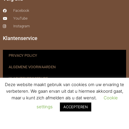
Facebook
YouTube
Instagram
Klantenservice
PRIVACY POLICY
ALGEMENE VOORWAARDEN
KLACHTENPROCEDURE
Deze website maakt gebruik van cookies om uw ervaring te
VERZENDEN & RETOURNEREN
verbeteren. We gaan ervan uit dat u hiermee akkoord gaat,
maar u kunt zich afmelden als u dat wenst.
Cookie
REGISTREREN
settings
ACCEPTEREN
© 2017-2025 Nagelbenodigdheden.nl Webdesign ontworpen door
de BeautyMarketeer