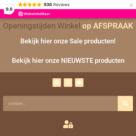
×
936
Reviews
9,6
Openingstijden Winkel
op AFSPRAAK
Bekijk hier onze Sale producten!
Bekijk hier onze NIEUWSTE producten
F
I
Y
a
n
o
c
s
u
e
t
t
b
a
u
o
g
b
Zoeken
o
r
e
k
a
m