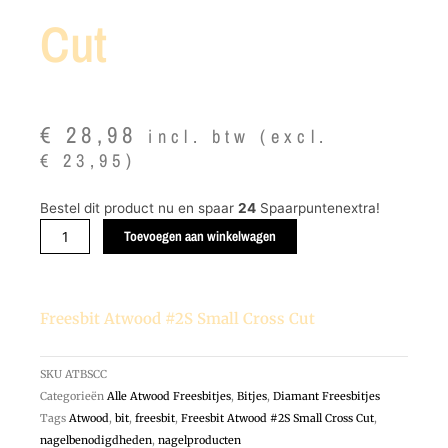
Cut
€
28,98
incl. btw (excl.
€
23,95
)
Freesbit
Bestel dit product nu en spaar
24
Spaarpuntenextra!
Atwood
Toevoegen aan winkelwagen
#2S
Small
Cross
Freesbit Atwood #2S Small Cross Cut
Cut
aantal
SKU
ATBSCC
Categorieën
Alle Atwood Freesbitjes
,
Bitjes
,
Diamant Freesbitjes
Tags
Atwood
,
bit
,
freesbit
,
Freesbit Atwood #2S Small Cross Cut
,
nagelbenodigdheden
,
nagelproducten