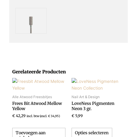
Gerelateerde Producten
Dit
product
heeft
Alle Atwood Freesbitjes
Nail Art & Design
meerdere
Frees Bit Atwood Mellow
LoveNess Pigmenten
variaties.
Yellow
Neon 3 gr.
Deze
€
42,29
€
5,99
incl. btw (excl.
€
34,95
)
optie
kan
Toevoegen aan
Opties selecteren
gekozen