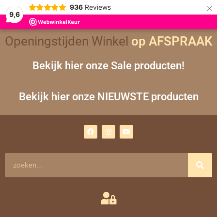
×
936
Reviews
9,6
Openingstijden Winkel
op AFSPRAAK
Bekijk hier onze Sale producten!
Bekijk hier onze NIEUWSTE producten
F
I
Y
a
n
o
c
s
u
e
t
t
b
a
u
o
g
b
Zoeken
o
r
e
k
a
m