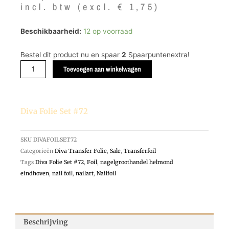
was:
is:
incl. btw (excl.
€
1,75
)
€ 7,20.
€ 2,12.
Diva
Beschikbaarheid:
12 op voorraad
Folie
Set
Bestel dit product nu en spaar
2
Spaarpuntenextra!
#72
Toevoegen aan winkelwagen
aantal
Diva Folie Set #72
SKU
DIVAFOILSET72
Categorieën
Diva Transfer Folie
,
Sale
,
Transferfoil
Tags
Diva Folie Set #72
,
Foil
,
nagelgroothandel helmond
eindhoven
,
nail foil
,
nailart
,
Nailfoil
Beschrijving