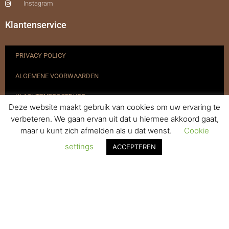
Instagram
Klantenservice
PRIVACY POLICY
ALGEMENE VOORWAARDEN
KLACHTENPROCEDURE
Deze website maakt gebruik van cookies om uw ervaring te
VERZENDEN & RETOURNEREN
verbeteren. We gaan ervan uit dat u hiermee akkoord gaat,
maar u kunt zich afmelden als u dat wenst.
Cookie
REGISTREREN
settings
ACCEPTEREN
© 2017-2025 Nagelbenodigdheden.nl Webdesign ontworpen door
de BeautyMarketeer
Powered by
WhatsApp Chat