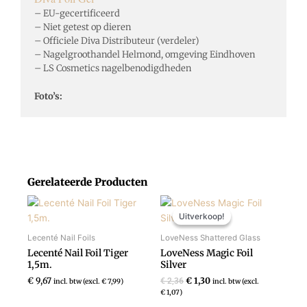
– EU-gecertificeerd
– Niet getest op dieren
– Officiele Diva Distributeur (verdeler)
– Nagelgroothandel Helmond, omgeving Eindhoven
– LS Cosmetics nagelbenodigdheden
Foto’s:
Gerelateerde Producten
Oorspronkelijke
Huidige
prijs
prijs
Uitverkoop!
Uitverkoop!
was:
is:
€ 2,36.
€ 1,30.
Lecenté Nail Foils
LoveNess Shattered Glass
Lecenté Nail Foil Tiger
LoveNess Magic Foil
1,5m.
Silver
€
9,67
€
1,30
€
2,36
incl. btw (excl.
€
7,99
)
incl. btw (excl.
€
1,07
)