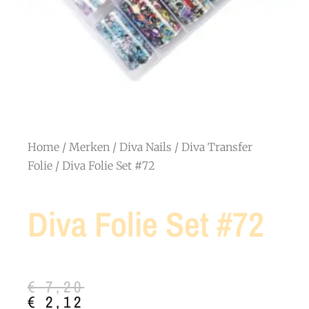
Home
/
Merken
/
Diva Nails
/
Diva Transfer
Folie
/ Diva Folie Set #72
Diva Folie Set #72
Oorspronkelijke
Huidige
€
7,20
prijs
prijs
€
2,12