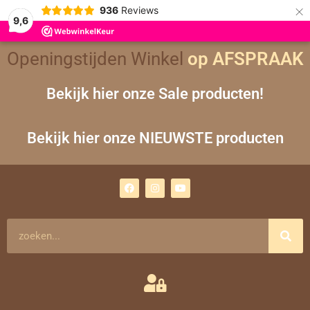
×
936
Reviews
9,6
Openingstijden Winkel
op AFSPRAAK
Bekijk hier onze Sale producten!
Bekijk hier onze NIEUWSTE producten
F
I
Y
a
n
o
c
s
u
e
t
t
b
a
u
o
g
b
Zoeken
o
r
e
k
a
m