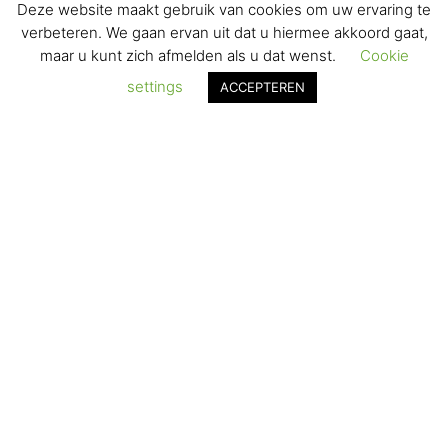
Deze website maakt gebruik van cookies om uw ervaring te
VERZENDEN & RETOURNEREN
verbeteren. We gaan ervan uit dat u hiermee akkoord gaat,
maar u kunt zich afmelden als u dat wenst.
Cookie
REGISTREREN
settings
ACCEPTEREN
© 2017-2025 Nagelbenodigdheden.nl Webdesign ontworpen door
de BeautyMarketeer
Powered by
WhatsApp Chat