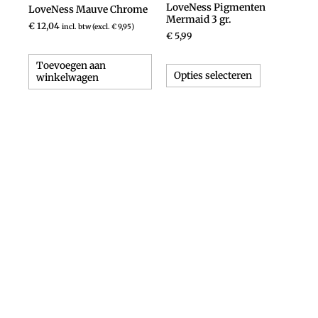
meerdere
LoveNess Pigmenten
LoveNess Mauve Chrome
variaties.
Mermaid 3 gr.
€
12,04
incl. btw (excl.
€
9,95
)
Deze
€
5,99
optie
kan
Toevoegen aan
Opties selecteren
winkelwagen
gekozen
worden
op
de
productpagi