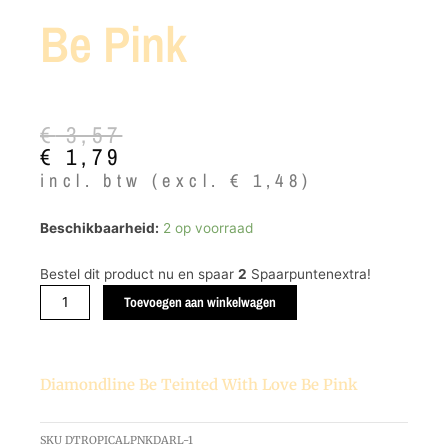
Be Pink
Oorspronkelijke
Huidige
€
3,57
prijs
prijs
€
1,79
was:
is:
incl. btw (excl.
€
1,48
)
€ 3,57.
€ 1,79.
Diamondline
Beschikbaarheid:
2 op voorraad
Be
Teinted
Bestel dit product nu en spaar
2
Spaarpuntenextra!
with
Toevoegen aan winkelwagen
Love
Be
Pink
aantal
Diamondline Be Teinted With Love Be Pink
SKU
DTROPICALPNKDARL-1