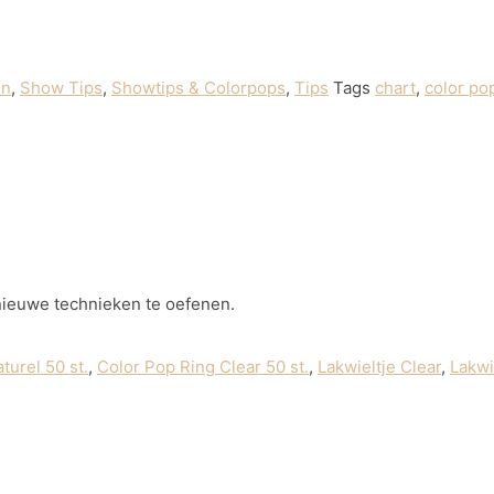
en
,
Show Tips
,
Showtips & Colorpops
,
Tips
Tags
chart
,
color po
 nieuwe technieken te oefenen.
turel 50 st.
,
Color Pop Ring Clear 50 st.
,
Lakwieltje Clear
,
Lakwi