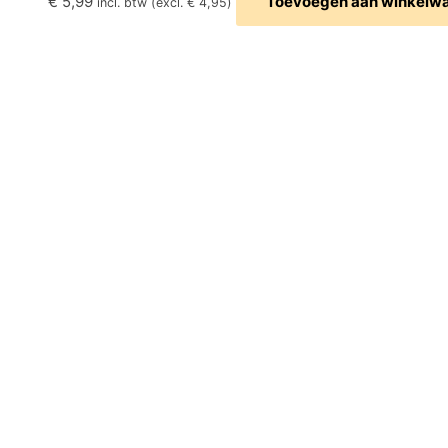
€
5,99
Toevoegen aan winkelw
incl. btw (excl.
€
4,95
)