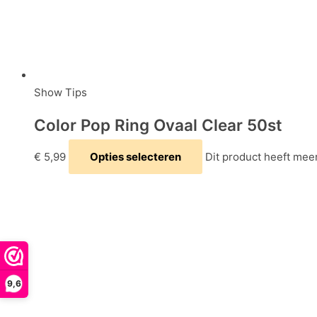
Show Tips
Color Pop Ring Ovaal Clear 50st
€
5,99
Opties selecteren
Dit product heeft mee
9,6