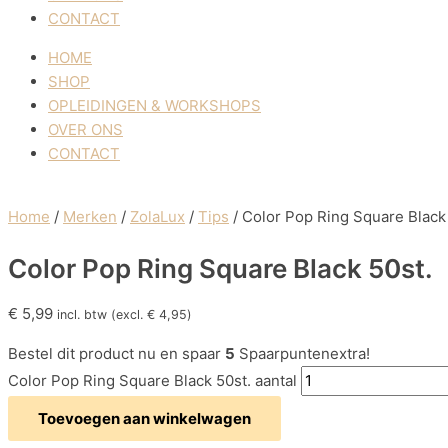
CONTACT
HOME
SHOP
OPLEIDINGEN & WORKSHOPS
OVER ONS
CONTACT
Home
/
Merken
/
ZolaLux
/
Tips
/ Color Pop Ring Square Black
Color Pop Ring Square Black 50st.
€
5,99
incl. btw (excl.
€
4,95
)
Bestel dit product nu en spaar
5
Spaarpuntenextra!
Color Pop Ring Square Black 50st. aantal
Toevoegen aan winkelwagen