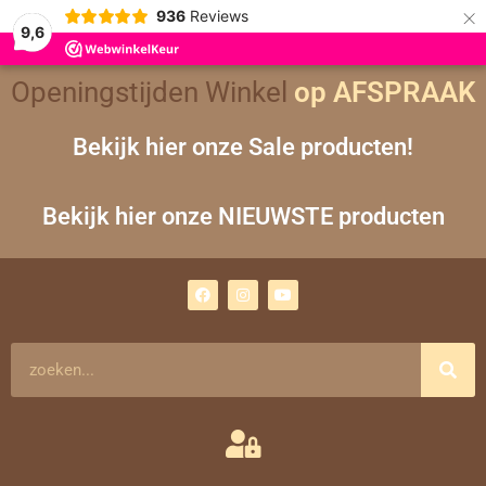
×
936
Reviews
9,6
Openingstijden Winkel
op AFSPRAAK
Bekijk hier onze Sale producten!
Bekijk hier onze NIEUWSTE producten
F
I
Y
a
n
o
c
s
u
e
t
t
b
a
u
o
g
b
Zoeken
o
r
e
k
a
m