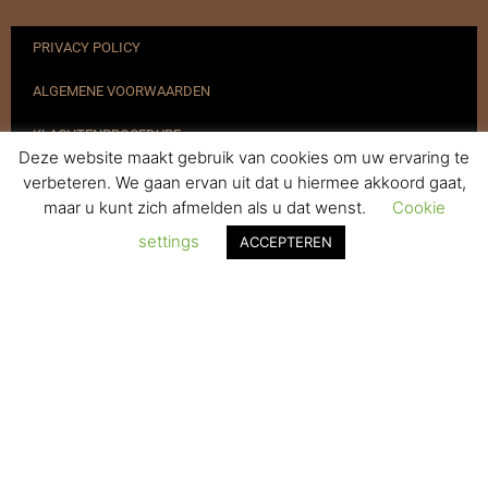
PRIVACY POLICY
ALGEMENE VOORWAARDEN
KLACHTENPROCEDURE
Deze website maakt gebruik van cookies om uw ervaring te
VERZENDEN & RETOURNEREN
verbeteren. We gaan ervan uit dat u hiermee akkoord gaat,
maar u kunt zich afmelden als u dat wenst.
Cookie
REGISTREREN
settings
ACCEPTEREN
© 2017-2025 Nagelbenodigdheden.nl Webdesign ontworpen door
de BeautyMarketeer
De waardering van www.nagelbenodigdheden.nl/ bij
WebwinkelKeur Reviews
is 9.6/10 gebaseerd op 936 reviews.
Powered by
WhatsApp Chat