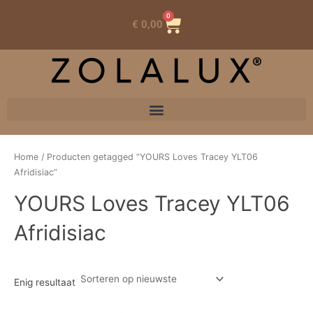
0
Winkelwagen
€
0,00
Home
/ Producten getagged “YOURS Loves Tracey YLT06
Afridisiac”
YOURS Loves Tracey YLT06
Afridisiac
Enig resultaat
Oorspronkelijke
Huidige