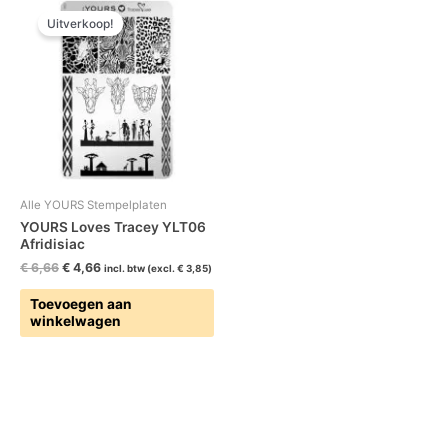
prijs
prijs
Uitverkoop!
was:
is:
€ 6,66.
€ 4,66.
Alle YOURS Stempelplaten
YOURS Loves Tracey YLT06
Afridisiac
€
6,66
€
4,66
incl. btw (excl.
€
3,85
)
Toevoegen aan
winkelwagen