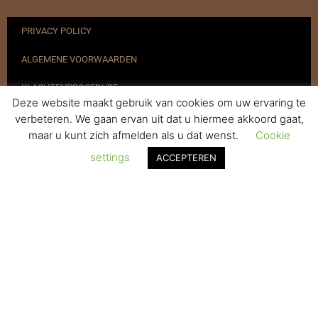
PRIVACY POLICY
ALGEMENE VOORWAARDEN
KLACHTENPROCEDURE
Deze website maakt gebruik van cookies om uw ervaring te
VERZENDEN & RETOURNEREN
verbeteren. We gaan ervan uit dat u hiermee akkoord gaat,
maar u kunt zich afmelden als u dat wenst.
Cookie
REGISTREREN
settings
ACCEPTEREN
© 2017-2025 Nagelbenodigdheden.nl Webdesign ontworpen door
de BeautyMarketeer
De waardering van www.nagelbenodigdheden.nl/ bij
WebwinkelKeur Reviews
is 9.6/10 gebaseerd op 936 reviews.
Powered by
WhatsApp Chat