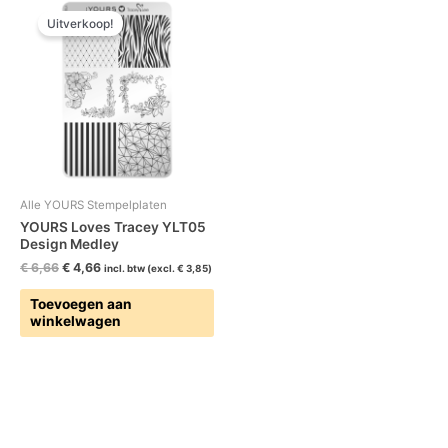
prijs
prijs
Uitverkoop!
was:
is:
€ 6,66.
€ 4,66.
Alle YOURS Stempelplaten
YOURS Loves Tracey YLT05
Design Medley
€
6,66
€
4,66
incl. btw (excl.
€
3,85
)
Toevoegen aan
winkelwagen