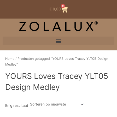
0
Winkelwagen
€
0,00
Home
/ Producten getagged “YOURS Loves Tracey YLT05 Design
Medley”
YOURS Loves Tracey YLT05
Design Medley
Enig resultaat
Oorspronkelijke
Huidige