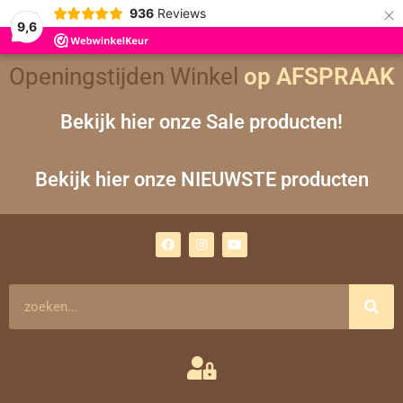
×
936
Reviews
9,6
Openingstijden Winkel
op AFSPRAAK
Bekijk hier onze Sale producten!
Bekijk hier onze NIEUWSTE producten
F
I
Y
a
n
o
c
s
u
e
t
t
b
a
u
o
g
b
Zoeken
o
r
e
k
a
m