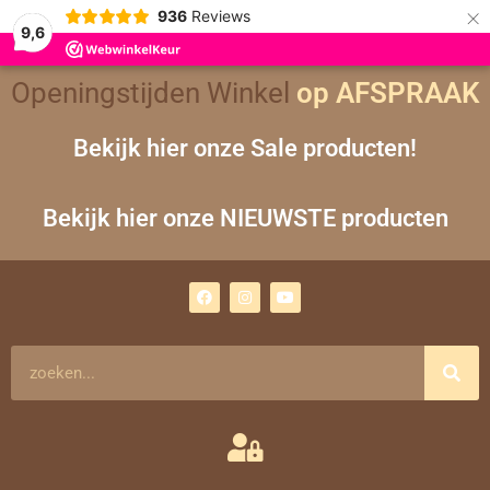
×
936
Reviews
9,6
Openingstijden Winkel
op AFSPRAAK
Bekijk hier onze Sale producten!
Bekijk hier onze NIEUWSTE producten
F
I
Y
a
n
o
c
s
u
e
t
t
b
a
u
o
g
b
Zoeken
o
r
e
k
a
m