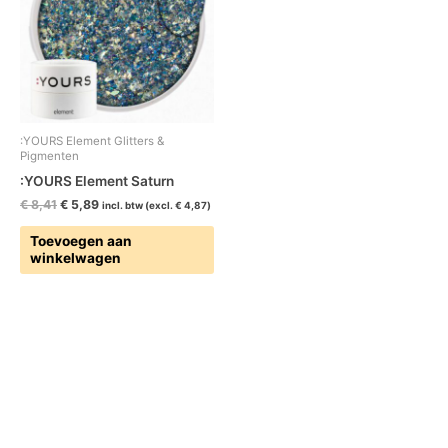
:YOURS Element Glitters &
Pigmenten
:YOURS Element Saturn
€
8,41
€
5,89
incl. btw (excl.
€
4,87
)
Toevoegen aan
winkelwagen