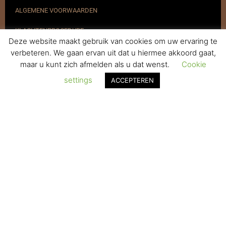
ALGEMENE VOORWAARDEN
KLACHTENPROCEDURE
Deze website maakt gebruik van cookies om uw ervaring te
VERZENDEN & RETOURNEREN
verbeteren. We gaan ervan uit dat u hiermee akkoord gaat,
maar u kunt zich afmelden als u dat wenst.
Cookie
REGISTREREN
settings
ACCEPTEREN
© 2017-2025 Nagelbenodigdheden.nl Webdesign ontworpen door
de BeautyMarketeer
De waardering van www.nagelbenodigdheden.nl/ bij
WebwinkelKeur Reviews
is 9.6/10 gebaseerd op 936 reviews.
Powered by
WhatsApp Chat