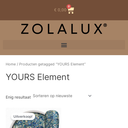
0
Winkelwagen
€
0,00
Home
/ Producten getagged “YOURS Element”
YOURS Element
Enig resultaat
Oorspronkelijke
Huidige
prijs
prijs
Uitverkoop!
was:
is:
€ 8,41.
€ 5,89.